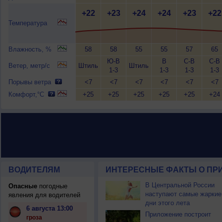
+22
+23
+24
+24
+23
+22
Температура
Влажность, %
58
58
55
55
57
65
Ю-В
В
С-В
С-В
Ветер, метр/с
Штиль
Штиль
1-3
1-3
1-3
1-3
Порывы ветра
<7
<7
<7
<7
<7
<7
Комфорт,°C
+25
+25
+25
+25
+25
+24
ВОДИТЕЛЯМ
ИНТЕРЕСНЫЕ ФАКТЫ О ПР
В Центральной России
Опасные
погодные
наступают самые жаркие
явления для водителей
дни этого лета
6 августа 13:00
Приложение построит
гроза