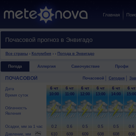
Главная
Пои
Почасовой прогноз в Энвигадо
Все страны
›
Колумбия
›
›
Погода в Энвигадо
Погода
Аллергия
Самочувствие
Профи
ПОЧАСОВОЙ
Почасовой
Сегодня
Зав
6 чт
6 чт
6 чт
6 чт
6 чт
6 чт
Дата
10:00
11:00
12:00
13:00
14:00
15:0
Время суток
Облачность
Явления
Осадки, мм за 1 час
0.2
0.6
0.5
0.5
0.5
0.6
Давление, мм
610
609
609
608
608
608