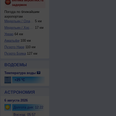
Велика вероятность
задержек
Погода по ближайшим
аэропортам
Медельин / Олая-Г...
5 км
Медельин / Хосе М...
17 км
Уррао
64 км
Амальфи
100 км
Пуэрто Наре
110 км
Пуэрто Бояка
127 км
ВОДОЕМЫ
Температура воды
+25 °C
АСТРОНОМИЯ
6 августа 2026
Долгота дня: 12:22
Восход: 05:57