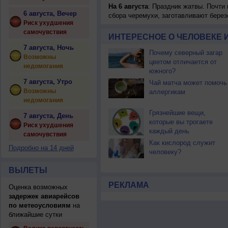
На 6 августа
: Праздник жатвы. Почти
6 августа, Вечер
сбора черемухи, заготавливают берез
Риск ухудшения
самочувствия
ИНТЕРЕСНОЕ О ЧЕЛОВЕКЕ 
7 августа, Ночь
Почему северный загар
Возможны
цветом отличается от
недомогания
южного?
7 августа, Утро
Чай матча может помочь
Возможны
аллергикам
недомогания
Грязнейшие вещи,
7 августа, День
которые вы трогаете
Риск ухудшения
каждый день
самочувствия
Как кислород служит
Подробно на 14 дней
человеку?
ВЫЛЕТЫ
РЕКЛАМА
Оценка возможных
задержек авиарейсов
по метеоусловиям
на
ближайшие сутки