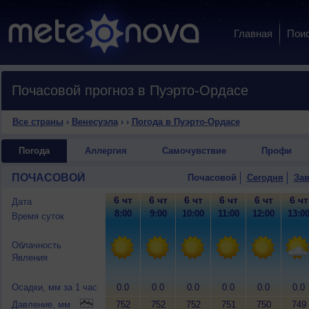
Главная
Пои
Почасовой прогноз в Пуэрто-Ордасе
Все страны
›
Венесуэла
›
›
Погода в Пуэрто-Ордасе
Погода
Аллергия
Самочувствие
Профи
ПОЧАСОВОЙ
Почасовой
Сегодня
Зав
6 чт
6 чт
6 чт
6 чт
6 чт
6 чт
Дата
8:00
9:00
10:00
11:00
12:00
13:0
Время суток
Облачность
Явления
Осадки, мм за 1 час
0.0
0.0
0.0
0.0
0.0
0.0
Давление, мм
752
752
752
751
750
749