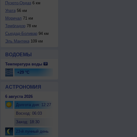
Пуэрто-Ордаз
6 км
Упата
56 км
Моричал
71 км
Тембладор
78 км
Сьюдад-Боливар
94 км
Эль Мантека
109 км
ВОДОЕМЫ
Температура воды
+29 °C
АСТРОНОМИЯ
6 августа 2026
Долгота дня: 12:27
Восход: 06:03
Заход: 18:30
23-й лунный день