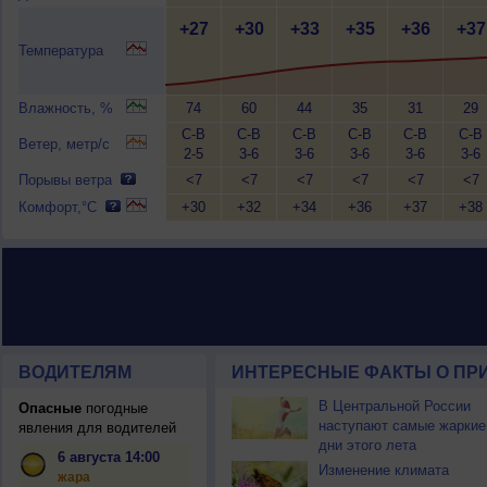
+27
+30
+33
+35
+36
+37
Температура
Влажность, %
74
60
44
35
31
29
С-В
С-В
С-В
С-В
С-В
С-В
Ветер, метр/с
2-5
3-6
3-6
3-6
3-6
3-6
Порывы ветра
<7
<7
<7
<7
<7
<7
Комфорт,°C
+30
+32
+34
+36
+37
+38
ВОДИТЕЛЯМ
ИНТЕРЕСНЫЕ ФАКТЫ О ПР
В Центральной России
Опасные
погодные
наступают самые жаркие
явления для водителей
дни этого лета
6 августа 14:00
Изменение климата
жара