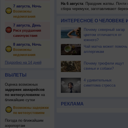
На 6 августа
: Праздник жатвы. Почти
7 августа, Ночь
сбора черемухи, заготавливают берез
Возможны
недомогания
ИНТЕРЕСНОЕ О ЧЕЛОВЕКЕ 
7 августа, День
Почему северный загар
Риск ухудшения
цветом отличается от
самочувствия
южного?
8 августа, Ночь
Чай матча может помочь
Возможны
аллергикам
недомогания
Подробно на 14 дней
Почему трюфели ищут
свиньи и собаки?
ВЫЛЕТЫ
4 удивительных
Оценка возможных
симптома стресса
задержек авиарейсов
по метеоусловиям
на
ближайшие сутки
РЕКЛАМА
Возможны задержки
по метеоустовиям
Погода по ближайшим
аэропортам