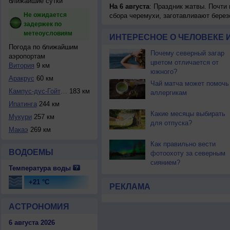
ближайшие сутки
На 6 августа
: Праздник жатвы. Почти
Не ожидается
сбора черемухи, заготавливают берез
задержек по
метеоусловиям
ИНТЕРЕСНОЕ О ЧЕЛОВЕКЕ 
Погода по ближайшим
Почему северный загар
аэропортам
цветом отличается от
Витория
9 км
южного?
Аракрус
60 км
Чай матча может помочь
Кампус-дус-Гойтак...
183 км
аллергикам
Ипатинга
244 км
Какие месяцы выбирать
Мукури
257 км
для отпуска?
Макаэ
269 км
Как правильно вести
ВОДОЕМЫ
фотоохоту за северным
сиянием?
Температура воды
+21 °C
РЕКЛАМА
АСТРОНОМИЯ
6 августа 2026