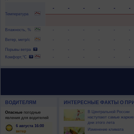
-
-
-
-
-
-
Температура
Влажность, %
-
-
-
-
-
-
Ветер, метр/с
-
-
-
-
-
-
Порывы ветра
-
-
-
-
-
-
Комфорт,°C
-
-
-
-
-
-
ВОДИТЕЛЯМ
ИНТЕРЕСНЫЕ ФАКТЫ О ПР
В Центральной России
Опасные
погодные
наступают самые жаркие
явления для водителей
дни этого лета
6 августа 16:00
Изменение климата
ветер