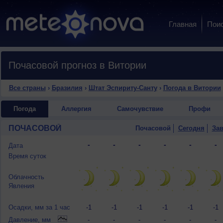
Главная
Пои
Почасовой прогноз в Витории
Все страны
›
Бразилия
›
Штат Эспириту-Санту
›
Погода в Витории
Погода
Аллергия
Самочувствие
Профи
ПОЧАСОВОЙ
Почасовой
Сегодня
Зав
-
-
-
-
-
-
Дата
-
-
-
-
-
-
Время суток
Облачность
Явления
Осадки, мм за 1 час
-1
-1
-1
-1
-1
-1
Давление, мм
-
-
-
-
-
-