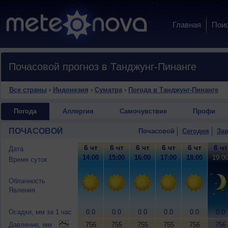
Главная
Пои
Почасовой прогноз в Танджунг-Пинанге
Все страны
›
Индонезия
›
Суматра
›
Погода в Танджунг-Пинанге
Погода
Аллергия
Самочувствие
Профи
ПОЧАСОВОЙ
Почасовой
Сегодня
Зав
6 чт
6 чт
6 чт
6 чт
6 чт
6 чт
Дата
14:00
15:00
16:00
17:00
18:00
19:0
Время суток
Облачность
Явления
Осадки, мм за 1 час
0.0
0.0
0.0
0.0
0.0
0.0
Давление, мм
756
755
755
755
756
756