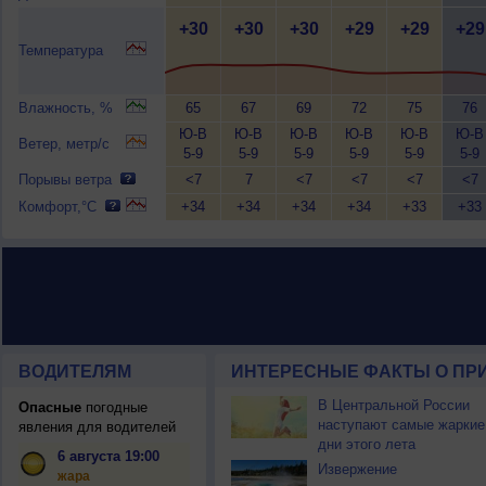
+30
+30
+30
+29
+29
+29
Температура
Влажность, %
65
67
69
72
75
76
Ю-В
Ю-В
Ю-В
Ю-В
Ю-В
Ю-В
Ветер, метр/с
5-9
5-9
5-9
5-9
5-9
5-9
Порывы ветра
<7
7
<7
<7
<7
<7
Комфорт,°C
+34
+34
+34
+34
+33
+33
ВОДИТЕЛЯМ
ИНТЕРЕСНЫЕ ФАКТЫ О ПР
В Центральной России
Опасные
погодные
наступают самые жаркие
явления для водителей
дни этого лета
6 августа 19:00
Извержение
жара