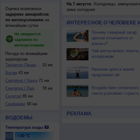
На 7 августа
: Холодницы, зимоуказат
Оценка возможных
зима холодная.
задержек авиарейсов
по метеоусловиям
на
ИНТЕРЕСНОЕ О ЧЕЛОВЕКЕ 
ближайшие сутки
Почему северный загар
Не ожидается
цветом отличается от
задержек по
южного?
метеоусловиям
Чай матча может помочь
Погода по ближайшим
аллергикам
аэропортам
Танджунг-Пинанг /...
10 км
Наличие цели в жизни
Батам
43 км
продлевает её
Сингапур / Чанги
71 км
Воздействие солнечного
Сингапур / Пая-Ле...
78 км
света усиливает страсть
Селетар
85 км
Сембаванг
90 км
РЕКЛАМА
ВОДОЕМЫ
Температура воды
+30 °C