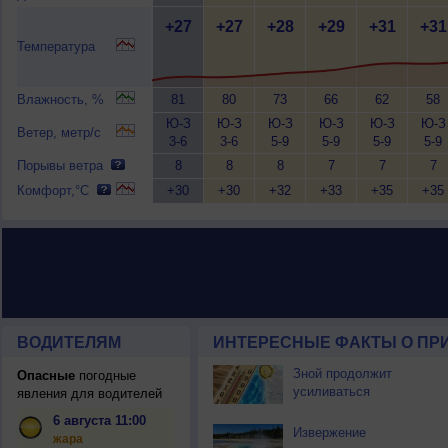
+27
+27
+28
+29
+31
+31
Температура
Влажность, %
81
80
73
66
62
58
Ю-З
Ю-З
Ю-З
Ю-З
Ю-З
Ю-З
Ветер, метр/с
3-6
3-6
5-9
5-9
5-9
5-9
Порывы ветра
8
8
8
7
7
7
Комфорт,°C
+30
+30
+32
+33
+35
+35
ВОДИТЕЛЯМ
ИНТЕРЕСНЫЕ ФАКТЫ О ПР
Зной продолжит
Опасные
погодные
усиливаться
явления для водителей
6 августа 11:00
Извержение
жара