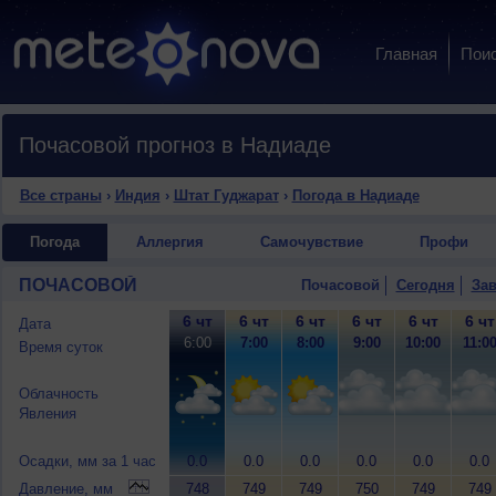
Главная
Пои
Почасовой прогноз в Надиаде
Все страны
›
Индия
›
Штат Гуджарат
›
Погода в Надиаде
Погода
Аллергия
Самочувствие
Профи
ПОЧАСОВОЙ
Почасовой
Сегодня
Зав
6 чт
6 чт
6 чт
6 чт
6 чт
6 чт
Дата
6:00
7:00
8:00
9:00
10:00
11:0
Время суток
Облачность
Явления
Осадки, мм за 1 час
0.0
0.0
0.0
0.0
0.0
0.0
Давление, мм
748
749
749
750
749
749