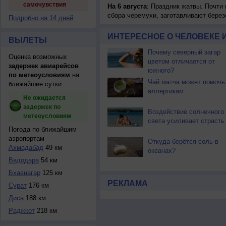
самочувствия
На 6 августа
: Праздник жатвы. Почти
сбора черемухи, заготавливают берез
Подробно на 14 дней
ИНТЕРЕСНОЕ О ЧЕЛОВЕКЕ 
ВЫЛЕТЫ
Почему северный загар
Оценка возможных
цветом отличается от
задержек авиарейсов
южного?
по метеоусловиям
на
Чай матча может помочь
ближайшие сутки
аллергикам
Не ожидается
задержек по
Воздействие солнечного
метеоусловиям
света усиливает страсть
Погода по ближайшим
аэропортам
Откуда берётся соль в
Ахмадабад
49 км
океанах?
Вадодара
54 км
Бхавнагар
125 км
РЕКЛАМА
Сурат
176 км
Диса
188 км
Раджкот
218 км