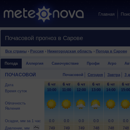
Главная
Пои
Почасовой прогноз в Сарове
Все страны
›
Россия
›
Нижегородская область
›
Погода в Сарове
Погода
Аллергия
Самочувствие
Профи
Агро
Ав
ПОЧАСОВОЙ
Почасовой
Сегодня
Завтра
3 
6 чт
6 чт
6 чт
6 чт
6 чт
6 чт
Дата
10:00
11:00
12:00
13:00
14:00
15:0
Время суток
Облачность
Явления
Осадки, мм за 1 час
0.0
0.0
0.0
0.0
0.0
0.0
Давление, мм
749
749
749
748
748
748