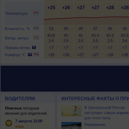
+25
+26
+27
+27
+28
+28
Температура
Влажность, %
53
50
49
47
45
44
Ю-В
Ю
Ю
Ю-З
Ю-З
Ю-З
Ветер, метр/с
2-5
2-5
2-5
2-5
2-5
3-6
Порывы ветра
<7
<7
<7
<7
<7
<7
Комфорт,°C
+26
+26
+27
+27
+28
+28
ВОДИТЕЛЯМ
ИНТЕРЕСНЫЕ ФАКТЫ О ПР
В Центральной России
Опасные
погодные
наступают самые жаркие
явления для водителей
дни этого лета
7 августа 12:00
Извержение
жара