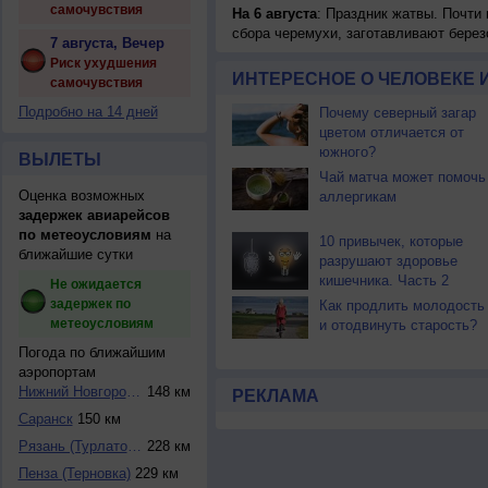
самочувствия
На 6 августа
: Праздник жатвы. Почти
сбора черемухи, заготавливают берез
7 августа, Вечер
Риск ухудшения
ИНТЕРЕСНОЕ О ЧЕЛОВЕКЕ 
самочувствия
Подробно на 14 дней
Почему северный загар
цветом отличается от
южного?
ВЫЛЕТЫ
Чай матча может помочь
Оценка возможных
аллергикам
задержек авиарейсов
по метеоусловиям
на
10 привычек, которые
ближайшие сутки
разрушают здоровье
кишечника. Часть 2
Не ожидается
задержек по
Как продлить молодость
метеоусловиям
и отодвинуть старость?
Погода по ближайшим
аэропортам
Нижний Новгород (...
148 км
РЕКЛАМА
Саранск
150 км
Рязань (Турлатово...
228 км
Пенза (Терновка)
229 км