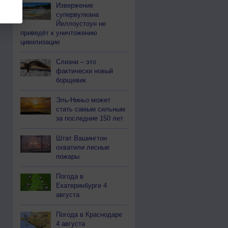
Извержение
супервулкана
Йеллоустоун не
приведёт к уничтожению
цивилизации
Слизни – это
фактически новый
борщевик
Эль-Ниньо может
стать самым сильным
за последние 150 лет
Штат Вашингтон
охватили лесные
пожары
Погода в
Екатеринбурге 4
августа
Погода в Краснодаре
4 августа