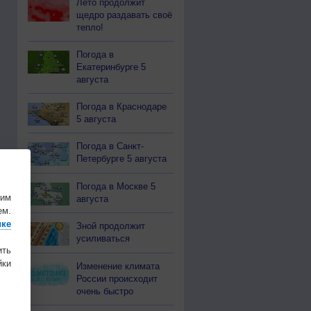
Лето продолжит
щедро раздавать своё
тепло!
Погода в
Екатеринбурге 5
августа
Погода в Краснодаре
5 августа
Погода в Санкт-
Петербурге 5 августа
Погода в Москве 5
шим
августа
ем.
ике
Зной продолжит
усиливаться
ить
ки
Изменение климата
России происходит
очень быстро