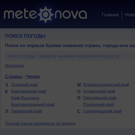
Главная
Ново
ПОИСК ПОГОДЫ
Поиск по первым буквам названия страны, города или аэ
Мегапоиск
Страны
›
Чехия
З
Злинский край
М
Моравскосилезский край
К
Карловарский край
О
Оломоуцкий край
Край Высочина
П
Пардубицкий край
Краловеградецкий край
Пльзенский край
Л
Либерецкий край
С
Среднечешский край
Полный список аэропортов по региону