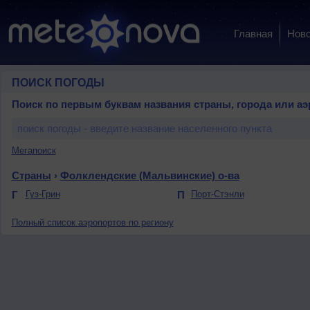
Главная
Ново
ПОИСК ПОГОДЫ
Поиск по первым буквам названия страны, города или аэ
Мегапоиск
Страны
›
Фолклендские (Мальвинские) о-ва
Г
Гуз-Грин
П
Порт-Стэнли
Полный список аэропортов по региону