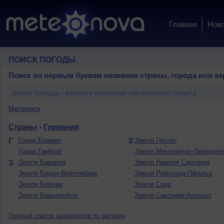
Главная
Ново
ПОИСК ПОГОДЫ
Поиск по первым буквам названия страны, города или аэ
Мегапоиск
Страны
›
Германия
Г
Город Бремен
З
Земля Гессен
Город Гамбург
Земля Мекленбург-Передняя
З
Земля Бавария
Земля Нижняя Саксония
Земля Баден-Вюртемберг
Земля Рейнланд-Пфальц
Земля Берлин
Земля Саар
Земля Бранденбург
Земля Саксония-Анхальт
Полный список аэропортов по региону