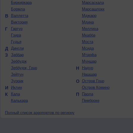
Биркиркара
Марсаскала
Бормла
Марсашлокк
В
Валлетта
Мджарр
Виктория
Мдина
Г
Гаргур
Меллиха
Гзира
Мкабба
Гудья
Моста
Д
Дингли
Мсида
З
Заббар
Мтарфа
Зеббудж
Муншар
Зеббудж, Гоцо
Н
Надур
Зейтун
Нашшар
Зуррик
О
Остров Гоцо
И
Иклин
Остров Комино
К
Кала
П
Паола
Калькара
Пемброке
Полный список аэропортов по региону