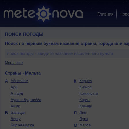
Главная
Ново
ПОИСК ПОГОДЫ
Поиск по первым буквам названия страны, города или аэ
Мегапоиск
Страны
›
Мальта
А
Айнсилем
К
Керчем
Арб
Киркоп
Аттард
Коминотто
Аура и Буджибба
Корми
Ашак
Кренди
Б
Бальцан
Л
Лия
Биргу
Лука
Бирзеббуджа
М
Марса