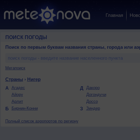
Главная
Ново
ПОИСК ПОГОДЫ
Поиск по первым буквам названия страны, города или аэ
Мегапоиск
Страны
›
Нигер
А
Агадес
Д
Дакоро
Айору
Догондучи
Арлит
Доссо
Б
Бирнин-Конни
З
Зиндер
Полный список аэропортов по региону