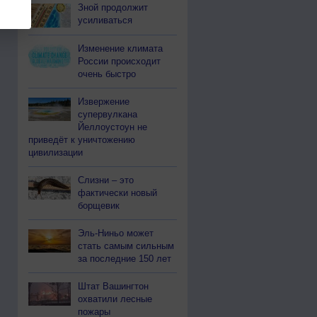
Зной продолжит
усиливаться
Изменение климата
России происходит
очень быстро
Извержение
супервулкана
Йеллоустоун не
приведёт к уничтожению
цивилизации
Слизни – это
фактически новый
борщевик
Эль-Ниньо может
стать самым сильным
за последние 150 лет
Штат Вашингтон
охватили лесные
пожары