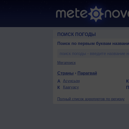
ПОИСК ПОГОДЫ
Поиск по первым буквам названи
Мегапоиск
Страны
›
Парагвай
А
Асунсьон
К
Каагуасу
Полный список аэропортов по региону