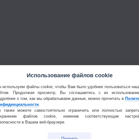
Использование файлов cookie
 используем файлы cookie, чтобы Вам было удобнее пользоваться на
йтом. Продолжая просмотр, Вы соглашаетесь с их использовани
дробнее о том, как мы обрабатываем данные, можно прочитать в
Полит
нфиденциальности
.
 также можете самостоятельно ограничить или полностью запрет
охранение файлов cookie, изменив соответствующие настрой
зопасности в Вашем веб-браузере.
Принять