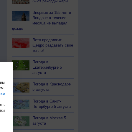
бьют рекорды жары
Впервые за 155 лет в
Лондоне в течение
месяца не выпадал
дождь
Лето продолжит
щедро раздавать своё
тепло!
Погода в
Екатеринбурге 5
августа
шим
Погода в Краснодаре
ем.
5 августа
ике
Погода в Санкт-
ить
Петербурге 5 августа
ки
Погода в Москве 5
августа