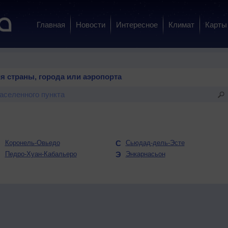
Главная
Новости
Интересное
Климат
Карты
я страны, города или аэропорта
К
Коронель-Овьедо
С
Сьюдад-дель-Эсте
П
Педро-Хуан-Кабальеро
Э
Энкарнасьон