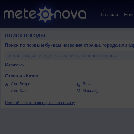
Главная
Ново
ПОИСК ПОГОДЫ
Поиск по первым буквам названия страны, города или аэ
Мегапоиск
Страны
›
Катар
А
Аль-Вакра
Д
Доха
Аль-Хавр
М
Мессаид
Полный список аэропортов по региону