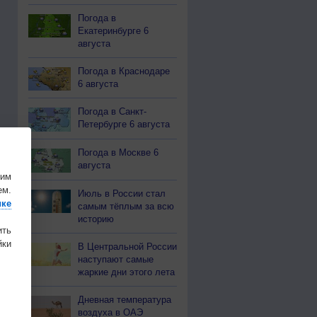
Погода в
Екатеринбурге 6
августа
Погода в Краснодаре
6 августа
Погода в Санкт-
Петербурге 6 августа
Погода в Москве 6
августа
шим
ем.
Июль в России стал
ике
самым тёплым за всю
историю
ить
ки
В Центральной России
наступают самые
жаркие дни этого лета
Дневная температура
воздуха в ОАЭ