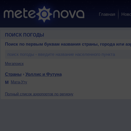
Главная
Ново
ПОИСК ПОГОДЫ
Поиск по первым буквам названия страны, города или аэ
Мегапоиск
Страны
›
Уоллис и Футуна
М
Мата-Уту
Полный список аэропортов по региону