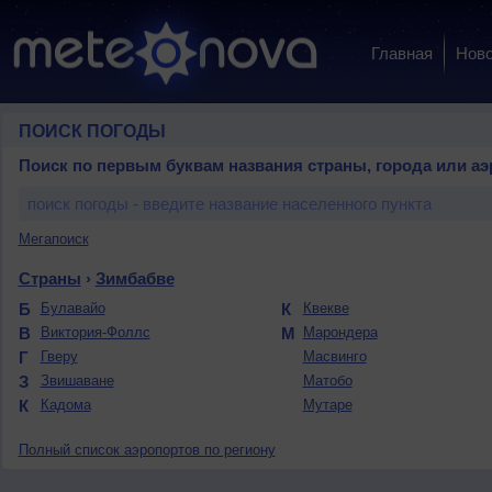
Главная
Ново
ПОИСК ПОГОДЫ
Поиск по первым буквам названия страны, города или аэ
Мегапоиск
Страны
›
Зимбабве
Б
Булавайо
К
Квекве
В
Виктория-Фоллс
М
Марондера
Г
Гверу
Масвинго
З
Звишаване
Матобо
К
Кадома
Мутаре
Полный список аэропортов по региону