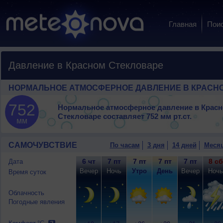
Главная
Пои
Давление в Красном Стекловаре
НОРМАЛЬНОЕ АТМОСФЕРНОЕ ДАВЛЕНИЕ В КРАСН
752
Нормальное атмосферное давление в Крас
Стекловаре составляет
752 мм рт.ст.
мм
САМОЧУВСТВИЕ
По часам
3 дня
14 дней
Меся
6 чт
7 пт
7 пт
7 пт
7 пт
8 сб
Дата
Вечер
Ночь
Утро
День
Вечер
Ночь
Время суток
Облачность
Погодные явления