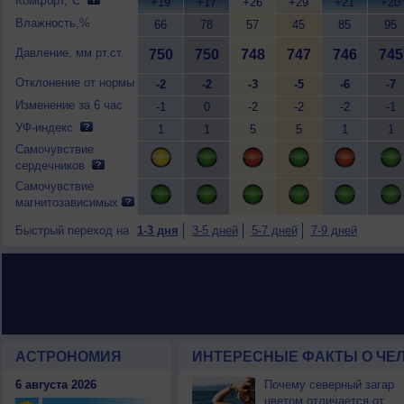
Комфорт,°C
+19
+17
+26
+29
+21
+20
Влажность,%
66
78
57
45
85
95
Давление, мм рт.ст.
750
750
748
747
746
745
Отклонение от нормы
-2
-2
-3
-5
-6
-7
Изменение за 6 час
-1
0
-2
-2
-2
-1
УФ-индекс
1
1
5
5
1
1
Самочувствие
сердечников
Самочувствие
магнитозависимых
Быстрый переход на
1-3 дня
3-5 дней
5-7 дней
7-9 дней
АСТРОНОМИЯ
ИНТЕРЕСНЫЕ ФАКТЫ О ЧЕЛ
6 августа 2026
Почему северный загар
цветом отличается от