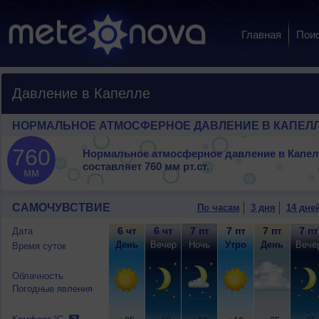
Главная
Пои
Давление в Капелле
НОРМАЛЬНОЕ АТМОСФЕРНОЕ ДАВЛЕНИЕ В КАПЕЛ
760
Нормальное атмосферное давление в Капе
составляет
760 мм рт.ст.
мм
САМОЧУВСТВИЕ
По часам
3 дня
14 дне
6 чт
6 чт
7 пт
7 пт
7 пт
7 пт
Дата
День
Вечер
Ночь
Утро
День
Вече
Время суток
Облачность
Погодные явления