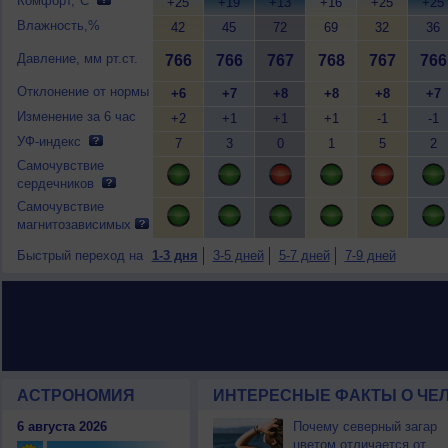
Комфорт,°C
+25
+19
+13
+16
+25
+25
Влажность,%
42
45
72
69
32
36
Давление, мм рт.ст.
766
766
767
768
767
766
Отклонение от нормы
+6
+7
+8
+8
+8
+7
Изменение за 6 час
+2
+1
+1
+1
-1
-1
УФ-индекс
7
3
0
1
5
2
Самочувствие
сердечников
Самочувствие
магнитозависимых
Быстрый переход на
1-3 дня
3-5 дней
5-7 дней
7-9 дней
АСТРОНОМИЯ
ИНТЕРЕСНЫЕ ФАКТЫ О ЧЕЛ
6 августа 2026
Почему северный загар
цветом отличается от