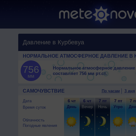
Давление в Курбевуа
НОРМАЛЬНОЕ АТМОСФЕРНОЕ ДАВЛЕНИЕ В 
756
Нормальное атмосферное давление 
составляет
756 мм рт.ст.
мм
САМОЧУВСТВИЕ
По часам
3 дня
6 чт
6 чт
7 пт
7 пт
7 п
Дата
День
Вечер
Ночь
Утро
Ден
Время суток
Облачность
Погодные явления