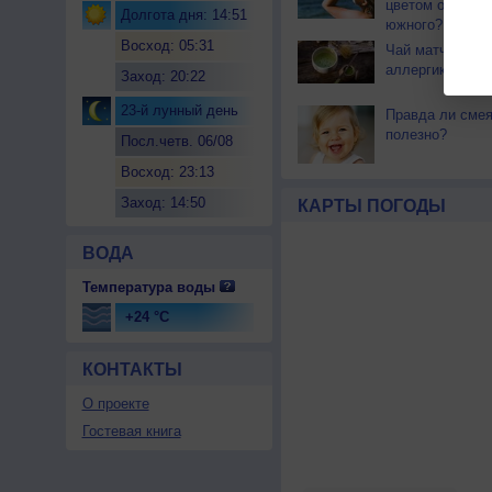
цветом отличае
Долгота дня: 14:51
южного?
Восход: 05:31
Чай матча може
аллергикам
Заход: 20:22
23-й лунный день
Правда ли смея
полезно?
Посл.четв. 06/08
Восход: 23:13
Заход: 14:50
КАРТЫ ПОГОДЫ
ВОДА
Температура воды
+24 °C
КОНТАКТЫ
О проекте
Гостевая книга