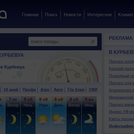
Главная
Поиск
Новости
Интересное
Климат
РЕКЛАМА
В КУРБЕВ
КУРБЕВУА
Прогноз пого
в Курбевуа
Краткий прогн
Подробный пр
Прогноз для 
14 дней
Профи
Агро
Авто
Г/м бури
УФИ
Агропрогноз 
Медицинский 
т
7 пт
8 сб
8 сб
8 сб
8 сб
9 вс
9 вс
9 вс
9
Прогноз магн
ь
Вечер
Ночь
Утро
День
Вечер
Ночь
Утро
День
Ве
Индекс УФ-из
Карты погоды
Инфографик