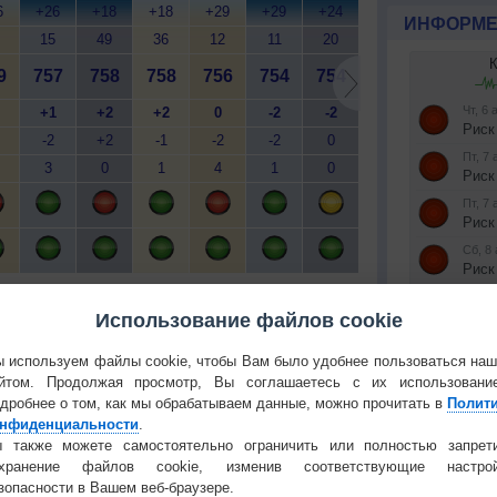
6
+26
+18
+18
+29
+29
+24
+24
+32
+
ИНФОРМЕ
15
49
36
12
11
20
25
11
9
757
758
758
756
754
754
754
754
7
+1
+2
+2
0
-2
-2
-2
-2
-2
+2
-1
-2
-2
0
-1
0
3
0
1
4
1
0
1
3
й
Мобильная версия
Использование файлов cookie
Установите
 используем файлы cookie, чтобы Вам было удобнее пользоваться на
КОНТАКТ
йтом. Продолжая просмотр, Вы соглашаетесь с их использовани
дробнее о том, как мы обрабатываем данные, можно прочитать в
Полит
О проекте
нфиденциальности
.
Политика
 также можете самостоятельно ограничить или полностью запрет
 О ЧЕЛОВЕКЕ И ПРИРОДЕ
конфиденциа
охранение файлов cookie, изменив соответствующие настрой
й загар
Букет сирени вреден для
Частые вопр
зопасности в Вашем веб-браузере.