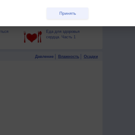
тся от
здоровья
Гостевая книг
Принять
т помочь
Успех и богатство - в
РЕКЛАМА
ваших генах
ться
Еда для здоровья
сердца. Часть 1
Давление
Влажность
Осадки