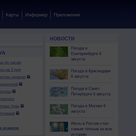
Карты
Информер
Приложения
НОВОСТИ
Погода в
УА
Екатеринбурге 6
августа
ды по часам
оз на 3 дня
Погода в Краснодаре
6 августа
огноз неделю
водителей
Погода в Санкт-
погоды
Петербурге 6 августа
прогноз
 вс
10 пн
10 пн
10 пн
10 пн
11 вт
11 вт
11 вт
11 вт
Погода в Москве 6
итных бурь
чер
Ночь
Утро
День
Вечер
Ночь
Утро
День
Вечер
августа
лучения
Июль в России стал
а осадков
самым тёплым за всю
историю