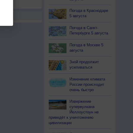
а
Погода в Краснодаре
5 августа
Погода в Санкт-
Петербурге 5 августа
Погода в Москве 5
августа
Зной продолжит
усиливаться
Изменение климата
России происходит
очень быстро
Извержение
супервулкана
Йеллоустоун не
приведёт к уничтожению
цивилизации