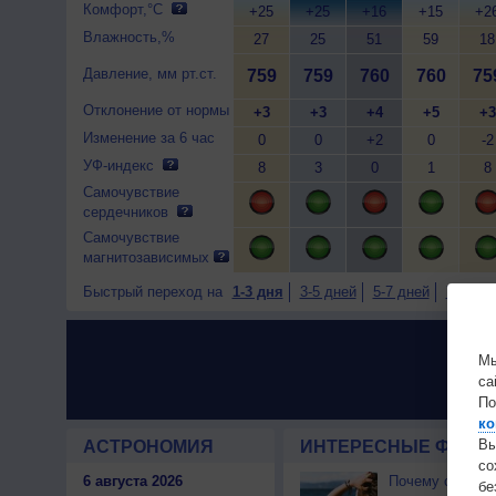
Комфорт,°C
+25
+25
+16
+15
+2
Влажность,%
27
25
51
59
18
Давление, мм рт.ст.
759
759
760
760
75
Отклонение от нормы
+3
+3
+4
+5
+3
Изменение за 6 час
0
0
+2
0
-2
УФ-индекс
8
3
0
1
8
Самочувствие
сердечников
Самочувствие
магнитозависимых
Быстрый переход на
1-3 дня
3-5 дней
5-7 дней
7-9 дне
Мы
са
По
ко
Вы
АСТРОНОМИЯ
ИНТЕРЕСНЫЕ ФАКТЫ
с
6 августа 2026
Почему северны
бе