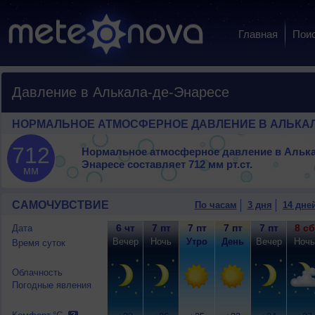
Главная
Пои
Давление в Алькала-де-Энаресе
НОРМАЛЬНОЕ АТМОСФЕРНОЕ ДАВЛЕНИЕ В АЛЬКАЛ
712
Нормальное атмосферное давление в Алька
Энаресе составляет
712 мм рт.ст.
мм
САМОЧУВСТВИЕ
По часам
3 дня
14 дне
6 чт
7 пт
7 пт
7 пт
7 пт
8 сб
Дата
Вечер
Ночь
Утро
День
Вечер
Ночь
Время суток
Облачность
Погодные явления