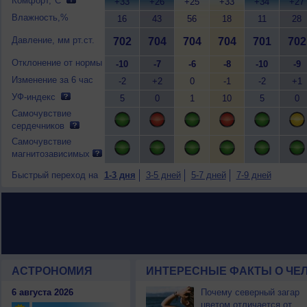
Комфорт,°C
+33
+26
+25
+33
+34
+27
Влажность,%
16
43
56
18
11
28
Давление, мм рт.ст.
702
704
704
704
701
702
Отклонение от нормы
-10
-7
-6
-8
-10
-9
Изменение за 6 час
-2
+2
0
-1
-2
+1
УФ-индекс
5
0
1
10
5
0
Самочувствие
сердечников
Самочувствие
магнитозависимых
Быстрый переход на
1-3 дня
3-5 дней
5-7 дней
7-9 дней
АСТРОНОМИЯ
ИНТЕРЕСНЫЕ ФАКТЫ О ЧЕЛ
6 августа 2026
Почему северный загар
цветом отличается от