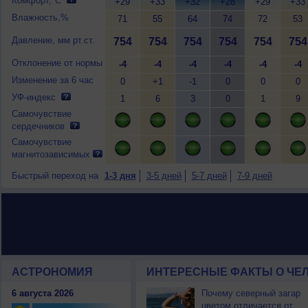
Комфорт,°C
+29
+33
+32
+28
+29
+33
Влажность,%
71
55
64
74
72
53
Давление, мм рт.ст.
754
754
754
754
754
754
Отклонение от нормы
-4
-4
-4
-4
-4
-4
Изменение за 6 час
0
+1
-1
0
0
0
УФ-индекс
1
6
3
0
1
9
Самочувствие
сердечников
Самочувствие
магнитозависимых
Быстрый переход на
1-3 дня
3-5 дней
5-7 дней
7-9 дней
АСТРОНОМИЯ
ИНТЕРЕСНЫЕ ФАКТЫ О ЧЕЛ
6 августа 2026
Почему северный загар
цветом отличается от