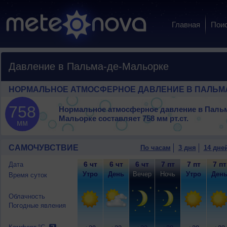
Главная
Пои
Давление в Пальма-де-Мальорке
НОРМАЛЬНОЕ АТМОСФЕРНОЕ ДАВЛЕНИЕ В ПАЛЬМ
758
Нормальное атмосферное давление в Пальм
Мальорке составляет
758 мм рт.ст.
мм
САМОЧУВСТВИЕ
По часам
3 дня
14 дне
6 чт
6 чт
6 чт
7 пт
7 пт
7 пт
Дата
Утро
День
Вечер
Ночь
Утро
Ден
Время суток
Облачность
Погодные явления