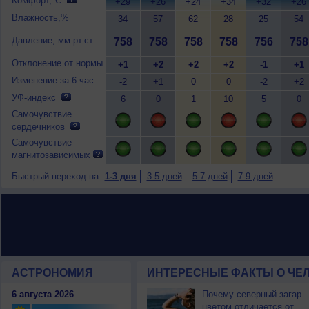
Комфорт,°C
+29
+26
+24
+34
+32
+26
Влажность,%
34
57
62
28
25
54
Давление, мм рт.ст.
758
758
758
758
756
758
Отклонение от нормы
+1
+2
+2
+2
-1
+1
Изменение за 6 час
-2
+1
0
0
-2
+2
УФ-индекс
6
0
1
10
5
0
Самочувствие
сердечников
Самочувствие
магнитозависимых
Быстрый переход на
1-3 дня
3-5 дней
5-7 дней
7-9 дней
АСТРОНОМИЯ
ИНТЕРЕСНЫЕ ФАКТЫ О ЧЕЛ
6 августа 2026
Почему северный загар
цветом отличается от