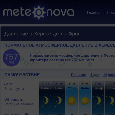
Главная
Пои
Давление в Хересе-де-ла-Фронтера
НОРМАЛЬНОЕ АТМОСФЕРНОЕ ДАВЛЕНИЕ В ХЕРЕСЕ
757
Нормальное атмосферное давление в Хересе
Фронтера составляет
757 мм рт.ст.
мм
САМОЧУВСТВИЕ
По часам
3 дня
14 дне
6 чт
7 пт
7 пт
7 пт
7 пт
8 сб
Дата
Вечер
Ночь
Утро
День
Вечер
Ночь
Время суток
Облачность
Погодные явления