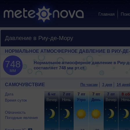
Главная
Пои
Давление в Риу-де-Мору
НОРМАЛЬНОЕ АТМОСФЕРНОЕ ДАВЛЕНИЕ В РИУ-ДЕ
748
Нормальное атмосферное давление в Риу-д
составляет
748 мм рт.ст.
мм
САМОЧУВСТВИЕ
По часам
3 дня
14 дне
6 чт
7 пт
7 пт
7 пт
7 пт
8 сб
Дата
Вечер
Ночь
Утро
День
Вечер
Ночь
Время суток
Облачность
Погодные явления