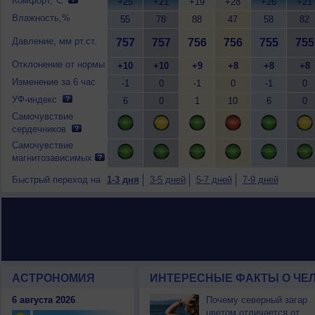
Комфорт,°C
+25
+21
+19
+28
+26
+21
Влажность,%
55
78
88
47
58
82
Давление, мм рт.ст.
757
757
756
756
755
755
Отклонение от нормы
+10
+10
+9
+8
+8
+8
Изменение за 6 час
-1
0
-1
0
-1
0
УФ-индекс
6
0
1
10
6
0
Самочувствие
сердечников
Самочувствие
магнитозависимых
Быстрый переход на
1-3 дня
3-5 дней
5-7 дней
7-9 дней
АСТРОНОМИЯ
ИНТЕРЕСНЫЕ ФАКТЫ О ЧЕЛ
6 августа 2026
Почему северный загар
цветом отличается от