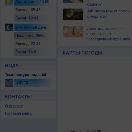
Долгота дня: 14:00
южного?
Восход: 05:43
Чай матча может помочь
аллергикам
Заход: 19:43
24-й лунный день
Залог долголетия —
элементарные
Посл.четв. 06/08
повседневные привычки
Восход: 23:41
Заход: 14:01
КАРТЫ ПОГОДЫ
ВОДА
Температура воды
+21 °C
КОНТАКТЫ
О проекте
Гостевая книга