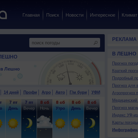
Главная
Поиск
Новости
Интересное
Климат
РЕКЛАМА
В ЛЕШНО
 ЛЕШНО
Прогноз пого
 в Лешно
Краткий прогн
Подробный пр
Прогноз для 
14 дней
Профи
Агро
Авто
Г/м бури
УФИ
Агропрогноз 
Медицинский 
т
7 пт
7 пт
8 сб
8 сб
8 сб
8 сб
9 вс
9 вс
9
Прогноз магн
о
День
Вечер
Ночь
Утро
День
Вечер
Ночь
Утро
Д
Индекс УФ-из
Карты погоды
Инфографик