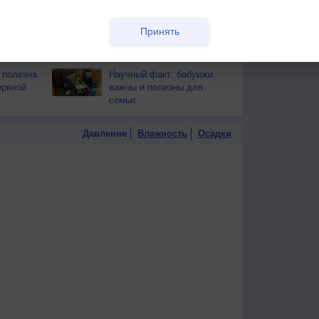
тся от
здоровья
РЕКЛАМА
Принять
т помочь
Как продлить молодость
и отодвинуть старость?
 полезна
Научный факт: бабушки
ервной
важны и полезны для
семьи
Давление
Влажность
Осадки