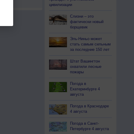
цивилизации
Слизни – это
фактически новый
борщевик
Эль-Ниньо может
стать самым сильным
за последние 150 лет
Штат Вашингтон
охватили лесные
пожары
Погода в
Екатеринбурге 4
августа
Погода в Краснодаре
4 августа
Погода в Санкт-
Петербурге 4 августа