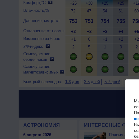
Комфорт,°C
+25
+30
+25
+25
+1
Влажность,%
72
47
54
51
60
Давление, мм рт.ст.
753
753
754
755
75
Отклонение от нормы
+2
+2
+2
+4
+6
Изменение за 6 час
+1
0
+1
+2
+2
УФ-индекс
2
5
1
0
2
Самочувствие
сердечников
Самочувствие
магнитозависимых
Быстрый переход на
1-3 дня
3-5 дней
5-7 дней
7-9 дне
Мы
са
По
ко
Вы
АСТРОНОМИЯ
ИНТЕРЕСНЫЕ ФАКТЫ
с
6 августа 2026
Почему северны
бе