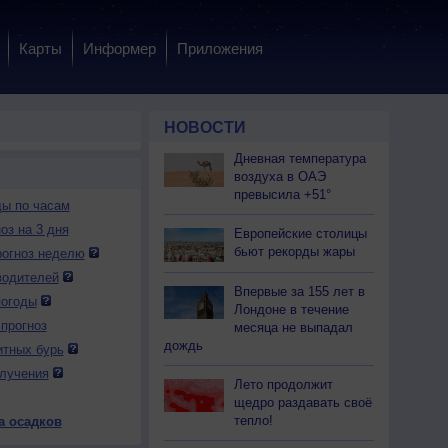
Карты
Информер
Приложения
НОВОСТИ
Дневная температура
воздуха в ОАЭ
превысила +51°
ды по часам
оз на 3 дня
Европейские столицы
бьют рекорды жары
огноз неделю
водителей
Впервые за 155 лет в
погоды
Лондоне в течение
прогноз
месяца не выпадал
 вс
9 вс
10 пн
10 пн
10 пн
10 пн
11 вт
11 вт
11 вт
дождь
итных бурь
ень
Вечер
Ночь
Утро
День
Вечер
Ночь
Утро
День
лучения
Лето продолжит
щедро раздавать своё
тепло!
а осадков