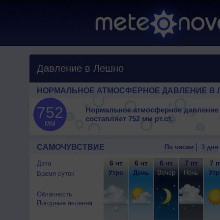
Давление в Лешно
НОРМАЛЬНОЕ АТМОСФЕРНОЕ ДАВЛЕНИЕ В
752
Нормальное атмосферное давление
составляет
752 мм рт.ст.
мм
САМОЧУВСТВИЕ
По часам
3 дня
6 чт
6 чт
6 чт
7 пт
7 п
Дата
Утро
День
Вечер
Ночь
Утр
Время суток
Облачность
Погодные явления