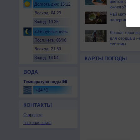
цветом отличае
Долгота дня: 15:12
южного?
Восход: 04:23
Чай матча може
аллергикам
Заход: 19:35
23-й лунный день
Лесная терапия
для сердца и н
Посл.четв. 06/08
системы
Восход: 21:59
Заход: 14:04
КАРТЫ ПОГОДЫ
ВОДА
Температура воды
+24 °C
КОНТАКТЫ
О проекте
Гостевая книга