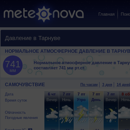
Главная
Пои
Давление в Тарнуве
НОРМАЛЬНОЕ АТМОСФЕРНОЕ ДАВЛЕНИЕ В ТАРНУ
741
Нормальное атмосферное давление в Тарну
составляет
741 мм рт.ст.
мм
САМОЧУВСТВИЕ
По часам
3 дня
14 дне
6 чт
7 пт
7 пт
7 пт
7 пт
8 сб
Дата
Вечер
Ночь
Утро
День
Вечер
Ночь
Время суток
Облачность
Погодные явления