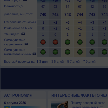
Комфорт,°C
+28
+19
+21
+24
+18
+18
Влажность,%
47
93
84
67
82
79
Давление, мм рт.ст.
740
742
743
744
743
744
Отклонение от нормы
-2
+2
+3
+4
+3
+4
Изменение за 6 час
0
+2
+2
+1
-1
+1
УФ-индекс
1
0
1
2
1
0
Самочувствие
сердечников
Самочувствие
магнитозависимых
Быстрый переход на
1-3 дня
3-5 дней
5-7 дней
7-9 дней
АСТРОНОМИЯ
ИНТЕРЕСНЫЕ ФАКТЫ О ЧЕЛ
6 августа 2026
Почему северный загар
цветом отличается от