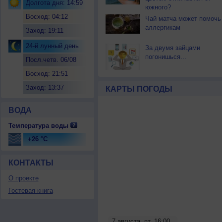
Долгота дня: 14:59
южного?
Восход: 04:12
Чай матча может помочь
аллергикам
Заход: 19:11
24-й лунный день
За двумя зайцами
погонишься...
Посл.четв. 06/08
Восход: 21:51
Заход: 13:37
КАРТЫ ПОГОДЫ
ВОДА
Температура воды
+26 °C
КОНТАКТЫ
О проекте
Гостевая книга