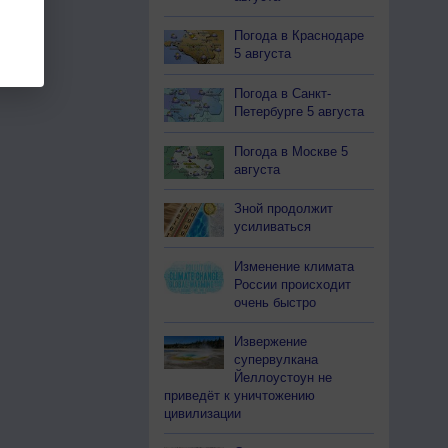
Погода в Краснодаре
5 августа
Погода в Санкт-
Петербурге 5 августа
Погода в Москве 5
августа
Зной продолжит
усиливаться
Изменение климата
России происходит
очень быстро
Извержение
супервулкана
Йеллоустоун не
приведёт к уничтожению
цивилизации