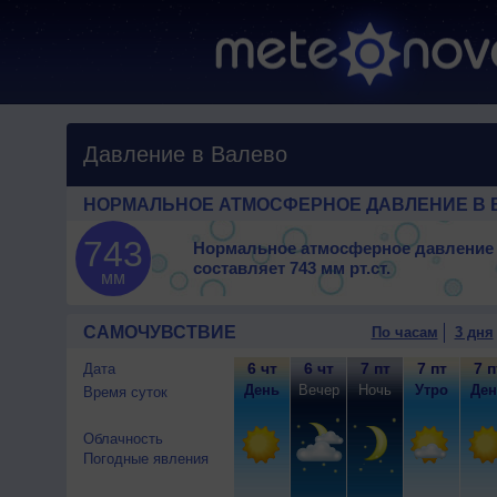
Давление в Валево
НОРМАЛЬНОЕ АТМОСФЕРНОЕ ДАВЛЕНИЕ В 
743
Нормальное атмосферное давление 
составляет
743 мм рт.ст.
мм
САМОЧУВСТВИЕ
По часам
3 дня
6 чт
6 чт
7 пт
7 пт
7 п
Дата
День
Вечер
Ночь
Утро
Ден
Время суток
Облачность
Погодные явления