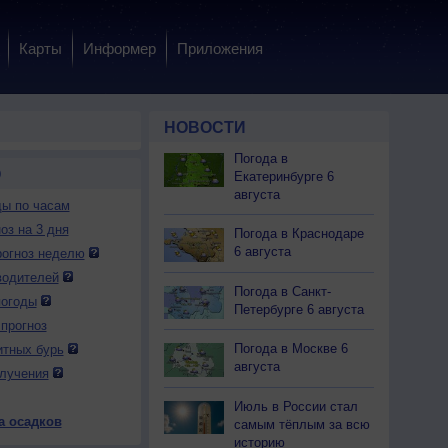
Карты
Информер
Приложения
НОВОСТИ
Погода в
О
Екатеринбурге 6
августа
ды по часам
оз на 3 дня
Погода в Краснодаре
6 августа
огноз неделю
водителей
Погода в Санкт-
погоды
Петербурге 6 августа
прогноз
 вс
10 пн
10 пн
10 пн
10 пн
11 вт
11 вт
11 вт
11 вт
Погода в Москве 6
итных бурь
чер
Ночь
Утро
День
Вечер
Ночь
Утро
День
Вечер
августа
лучения
Июль в России стал
а осадков
самым тёплым за всю
историю