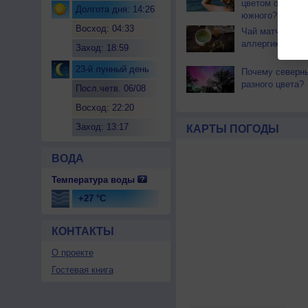
цветом отличае
Долгота дня: 14:26
южного?
Восход: 04:33
Чай матча може
аллергикам
Заход: 18:59
23-й лунный день
Почему северн
разного цвета?
Посл.четв. 06/08
Восход: 22:20
Заход: 13:17
КАРТЫ ПОГОДЫ
ВОДА
Температура воды
+27 °C
КОНТАКТЫ
О проекте
Гостевая книга