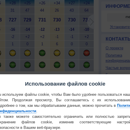
5
+28
+25
+26
+34
+27
+24
+26
+33
+
ИНФОРМЕ
31
47
44
26
43
64
50
21
8
727
729
731
730
730
732
733
731
7
Установите
5
-16
-14
-12
-13
-14
-10
-10
-12
-
-2
+2
+2
-1
-1
+2
+1
-2
КОНТАКТ
1
0
1
6
0
0
1
6
О проекте
Политика
конфиденциа
Частые вопр
Гостевая книг
й
Мобильная версия
Использование файлов cookie
РЕКЛАМА
 используем файлы cookie, чтобы Вам было удобнее пользоваться на
йтом. Продолжая просмотр, Вы соглашаетесь с их использовани
дробнее о том, как мы обрабатываем данные, можно прочитать в
Полит
нфиденциальности
.
 также можете самостоятельно ограничить или полностью запрет
 О ЧЕЛОВЕКЕ И ПРИРОДЕ
охранение файлов cookie, изменив соответствующие настрой
й загар
Букет сирени вреден для
зопасности в Вашем веб-браузере.