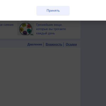
тся от
здоровья
Принять
т помочь
За двумя зайцами
погонишься...
ые сияния
Грязнейшие вещи,
которые вы трогаете
каждый день
Давление
Влажность
Осадки