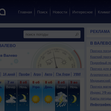
Главная
Поиск
Новости
Интересное
Климат
РЕКЛАМА
В ВАЛЕВ
ВАЛЕВО
Прогноз пого
в Валево
Краткий прогн
Подробный пр
Прогноз для 
14 дней
Профи
Агро
Авто
Г/м бури
УФИ
Агропрогноз 
Медицинский 
т
7 пт
8 сб
8 сб
8 сб
8 сб
9 вс
9 вс
9 вс
9
Прогноз магн
ь
Вечер
Ночь
Утро
День
Вечер
Ночь
Утро
День
Ве
Индекс УФ-из
Карты погоды
Инфографик