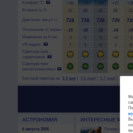
Комфорт,°C
+35
+28
+25
+27
+3
Влажность,%
12
28
42
28
21
Давление, мм рт.ст.
728
728
728
729
72
Отклонение от нормы
-15
-15
-16
-14
-1
Изменение за 6 час
-2
0
-1
+2
-1
УФ-индекс
7
1
0
2
6
Самочувствие
сердечников
Самочувствие
магнитозависимых
Быстрый переход на
1-3 дня
3-5 дней
5-7 дней
7-9 дне
Мы
са
По
ко
Вы
АСТРОНОМИЯ
ИНТЕРЕСНЫЕ ФАКТЫ
с
6 августа 2026
Почему северны
бе