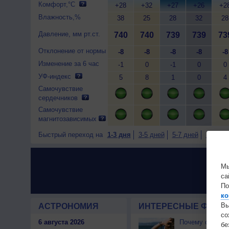
Комфорт,°C
+28
+32
+27
+26
+2
Влажность,%
38
25
28
32
28
Давление, мм рт.ст.
740
740
739
739
73
Отклонение от нормы
-8
-8
-8
-8
-8
Изменение за 6 час
-1
0
-1
0
0
УФ-индекс
5
8
1
0
4
Самочувствие
сердечников
Самочувствие
магнитозависимых
Быстрый переход на
1-3 дня
3-5 дней
5-7 дней
7-9 дне
Мы
са
По
ко
Вы
АСТРОНОМИЯ
ИНТЕРЕСНЫЕ ФАКТЫ
с
6 августа 2026
Почему северны
бе