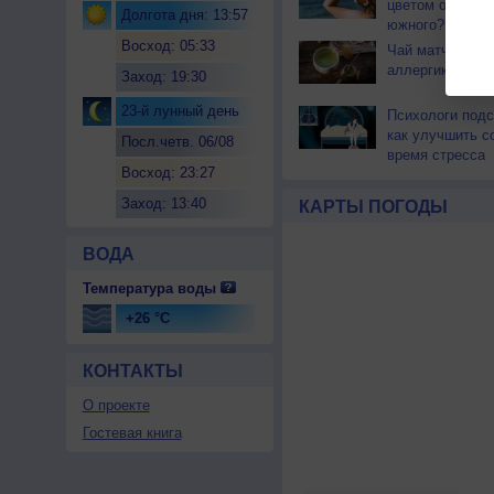
цветом отличае
Долгота дня: 13:57
южного?
Восход: 05:33
Чай матча може
аллергикам
Заход: 19:30
23-й лунный день
Психологи подс
как улучшить с
Посл.четв. 06/08
время стресса
Восход: 23:27
Заход: 13:40
КАРТЫ ПОГОДЫ
ВОДА
Температура воды
+26 °C
КОНТАКТЫ
О проекте
Гостевая книга