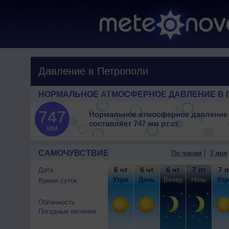
Давление в Петрополи
НОРМАЛЬНОЕ АТМОСФЕРНОЕ ДАВЛЕНИЕ В 
747
Нормальное атмосферное давление
составляет
747 мм рт.ст.
мм
САМОЧУВСТВИЕ
По часам
3 дня
6 чт
6 чт
6 чт
7 пт
7 п
Дата
Утро
День
Вечер
Ночь
Утр
Время суток
Облачность
Погодные явления