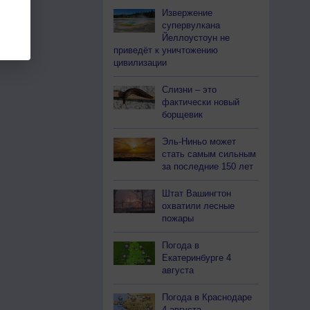
Извержение
супервулкана
Йеллоустоун не
приведёт к уничтожению
цивилизации
Слизни – это
фактически новый
борщевик
Эль-Ниньо может
стать самым сильным
за последние 150 лет
Штат Вашингтон
охватили лесные
пожары
Погода в
Екатеринбурге 4
августа
Погода в Краснодаре
4 августа