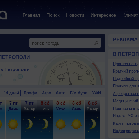
Главная
Поиск
Новости
Интересное
Климат
РЕКЛАМА
В ПЕТРО
ПЕТРОПОЛИ
Прогноз пого
 в Петрополи
Краткий прогн
Подробный пр
Прогноз для 
14 дней
Профи
Агро
Авто
Г/м бури
УФИ
Агропрогноз 
Медицинский 
т
7 пт
7 пт
8 сб
8 сб
8 сб
8 сб
9 вс
9 вс
9
Прогноз магн
о
День
Вечер
Ночь
Утро
День
Вечер
Ночь
Утро
Д
Индекс УФ-из
Карты погоды
Инфографик