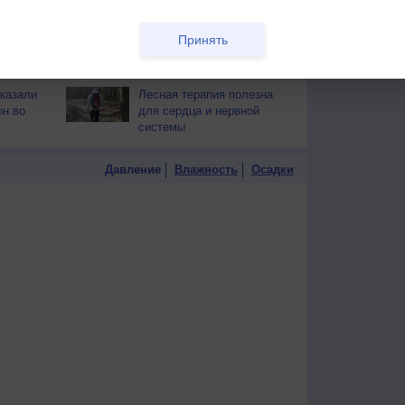
тся от
здоровья
Принять
т помочь
Почему нельзя ложиться
спать неумытым?
казали
Лесная терапия полезна
он во
для сердца и нервной
системы
Давление
Влажность
Осадки