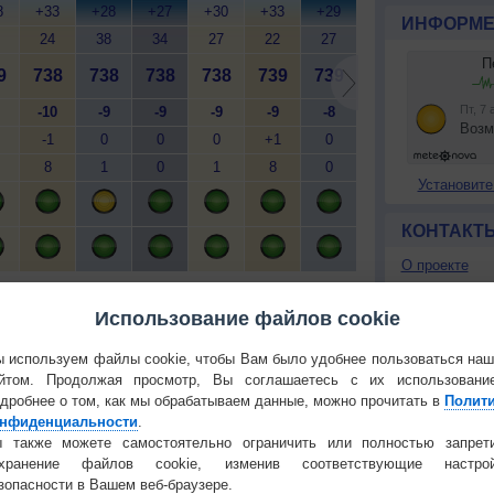
8
+33
+28
+27
+30
+33
+29
+28
+30
+
ИНФОРМЕ
24
38
34
27
22
27
32
35
9
738
738
738
738
739
739
739
740
7
-10
-9
-9
-9
-9
-8
-8
-8
-1
0
0
0
+1
0
0
+1
8
1
0
1
8
0
0
1
Установите
КОНТАКТ
О проекте
й
Мобильная версия
Политика
конфиденциа
Использование файлов cookie
Частые вопр
 используем файлы cookie, чтобы Вам было удобнее пользоваться на
Гостевая книг
йтом. Продолжая просмотр, Вы соглашаетесь с их использовани
дробнее о том, как мы обрабатываем данные, можно прочитать в
Полит
РЕКЛАМА
нфиденциальности
.
 также можете самостоятельно ограничить или полностью запрет
 О ЧЕЛОВЕКЕ И ПРИРОДЕ
охранение файлов cookie, изменив соответствующие настрой
й загар
Букет сирени вреден для
зопасности в Вашем веб-браузере.