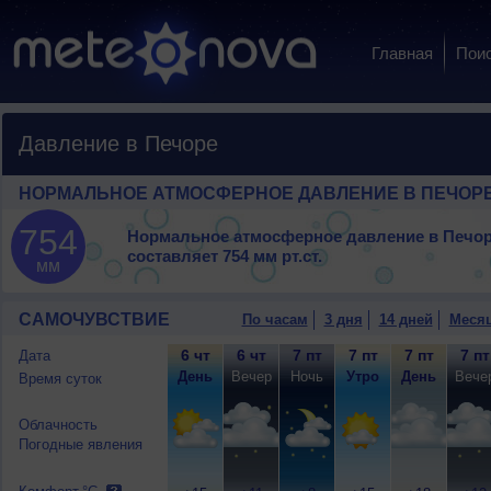
Главная
Пои
Давление в Печоре
НОРМАЛЬНОЕ АТМОСФЕРНОЕ ДАВЛЕНИЕ В ПЕЧОР
754
Нормальное атмосферное давление в Печо
составляет
754 мм рт.ст.
мм
САМОЧУВСТВИЕ
По часам
3 дня
14 дней
Меся
6 чт
6 чт
7 пт
7 пт
7 пт
7 пт
Дата
День
Вечер
Ночь
Утро
День
Вече
Время суток
Облачность
Погодные явления