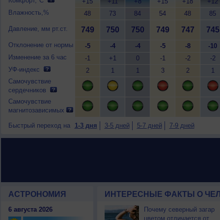
Комфорт,°C
+15
+11
+8
+15
+18
+12
Влажность,%
48
73
84
54
48
85
Давление, мм рт.ст.
749
750
750
749
747
745
Отклонение от нормы
-5
-4
-4
-5
-8
-10
Изменение за 6 час
-1
+1
0
-1
-2
-2
УФ-индекс
2
1
1
3
2
1
Самочувствие
сердечников
Самочувствие
магнитозависимых
Быстрый переход на
1-3 дня
3-5 дней
5-7 дней
7-9 дней
АСТРОНОМИЯ
ИНТЕРЕСНЫЕ ФАКТЫ О ЧЕЛ
6 августа 2026
Почему северный загар
цветом отличается от