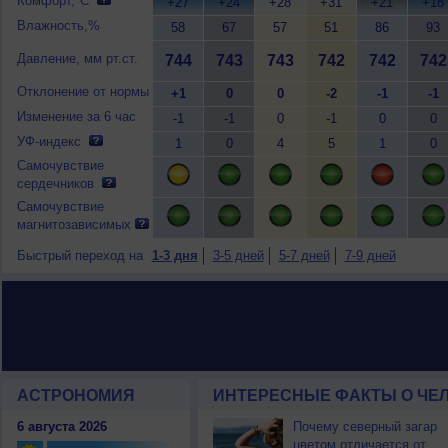
Комфорт,°C
+27
+24
+28
+31
+21
+18
Влажность,%
58
67
57
51
86
93
Давление, мм рт.ст.
744
743
743
742
742
742
Отклонение от нормы
+1
0
0
-2
-1
-1
Изменение за 6 час
-1
-1
0
-1
0
0
УФ-индекс
1
0
4
5
1
0
Самочувствие
сердечников
Самочувствие
магнитозависимых
Быстрый переход на
1-3 дня
3-5 дней
5-7 дней
7-9 дней
АСТРОНОМИЯ
ИНТЕРЕСНЫЕ ФАКТЫ О ЧЕЛ
6 августа 2026
Почему северный загар
цветом отличается от