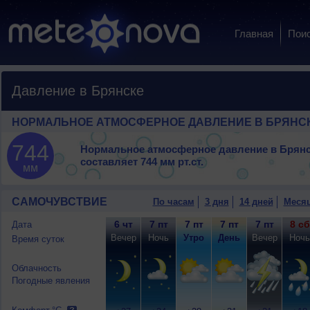
Главная
Пои
Давление в Брянске
НОРМАЛЬНОЕ АТМОСФЕРНОЕ ДАВЛЕНИЕ В БРЯНС
744
Нормальное атмосферное давление в Брян
составляет
744 мм рт.ст.
мм
САМОЧУВСТВИЕ
По часам
3 дня
14 дней
Меся
6 чт
7 пт
7 пт
7 пт
7 пт
8 сб
Дата
Вечер
Ночь
Утро
День
Вечер
Ночь
Время суток
Облачность
Погодные явления