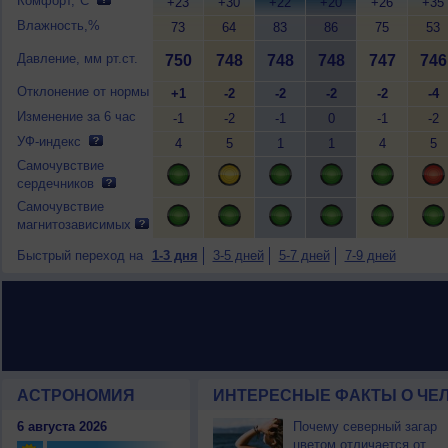
Комфорт,°C
+23
+30
+22
+20
+26
+35
Влажность,%
73
64
83
86
75
53
Давление, мм рт.ст.
750
748
748
748
747
746
Отклонение от нормы
+1
-2
-2
-2
-2
-4
Изменение за 6 час
-1
-2
-1
0
-1
-2
УФ-индекс
4
5
1
1
4
5
Самочувствие
сердечников
Самочувствие
магнитозависимых
Быстрый переход на
1-3 дня
3-5 дней
5-7 дней
7-9 дней
АСТРОНОМИЯ
ИНТЕРЕСНЫЕ ФАКТЫ О ЧЕЛ
6 августа 2026
Почему северный загар
цветом отличается от