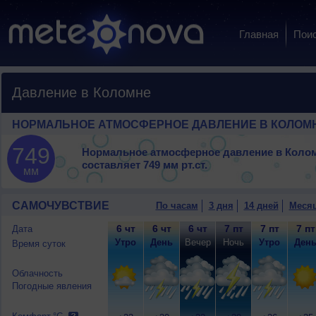
Главная
Пои
Давление в Коломне
НОРМАЛЬНОЕ АТМОСФЕРНОЕ ДАВЛЕНИЕ В КОЛОМ
749
Нормальное атмосферное давление в Коло
составляет
749 мм рт.ст.
мм
САМОЧУВСТВИЕ
По часам
3 дня
14 дней
Меся
6 чт
6 чт
6 чт
7 пт
7 пт
7 пт
Дата
Утро
День
Вечер
Ночь
Утро
Ден
Время суток
Облачность
Погодные явления