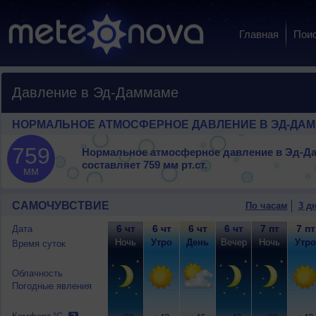
Главная
Пои
Давление в Эд-Даммаме
НОРМАЛЬНОЕ АТМОСФЕРНОЕ ДАВЛЕНИЕ В ЭД-ДА
759
Нормальное атмосферное давление в Эд-Д
составляет
759 мм рт.ст.
мм
САМОЧУВСТВИЕ
По часам
3 д
6 чт
6 чт
6 чт
6 чт
7 пт
7 пт
Дата
Ночь
Утро
День
Вечер
Ночь
Утро
Время суток
Облачность
Погодные явления