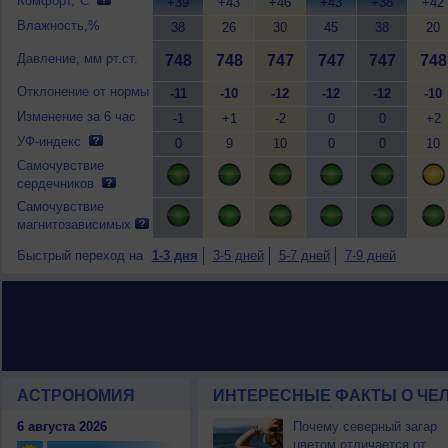
Комфорт,°C
+39
+43
+46
+43
+38
+42
Влажность,%
38
26
30
45
38
20
Давление, мм рт.ст.
748
748
747
747
747
748
Отклонение от нормы
-11
-10
-12
-12
-12
-10
Изменение за 6 час
-1
+1
-2
0
0
+2
УФ-индекс
0
9
10
0
0
10
Самочувствие
сердечников
Самочувствие
магнитозависимых
Быстрый переход на
1-3 дня
3-5 дней
5-7 дней
7-9 дней
АСТРОНОМИЯ
ИНТЕРЕСНЫЕ ФАКТЫ О ЧЕЛ
6 августа 2026
Почему северный загар
цветом отличается от