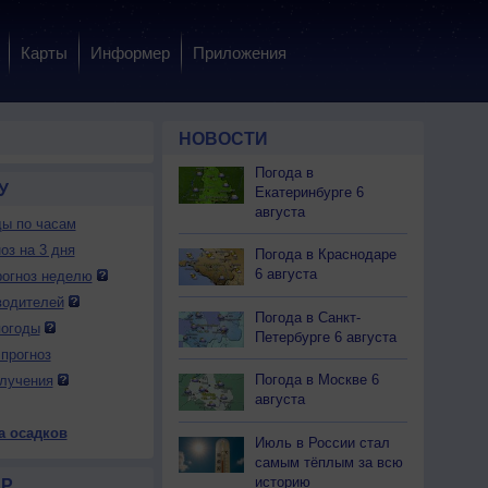
Карты
Информер
Приложения
НОВОСТИ
Погода в
У
Екатеринбурге 6
августа
ды по часам
оз на 3 дня
Погода в Краснодаре
6 августа
огноз неделю
водителей
Погода в Санкт-
погоды
Петербурге 6 августа
прогноз
 вс
9 вс
10 пн
10 пн
10 пн
10 пн
11 вт
11 вт
11 вт
Погода в Москве 6
лучения
ень
Вечер
Ночь
Утро
День
Вечер
Ночь
Утро
День
августа
а осадков
Июль в России стал
самым тёплым за всю
историю
Р