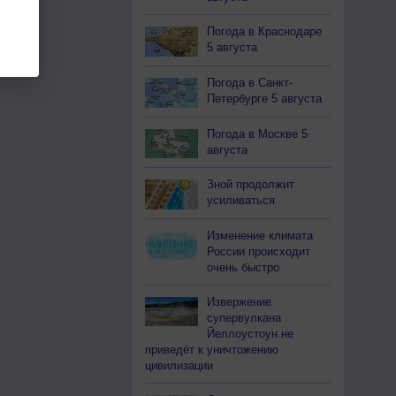
Погода в Краснодаре
5 августа
Погода в Санкт-
Петербурге 5 августа
Погода в Москве 5
августа
Зной продолжит
усиливаться
Изменение климата
России происходит
очень быстро
Извержение
супервулкана
Йеллоустоун не
приведёт к уничтожению
цивилизации