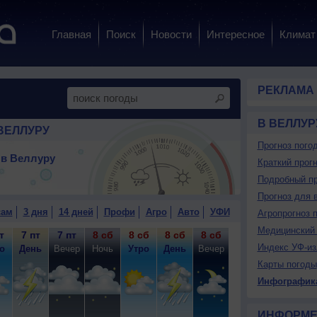
Главная
Поиск
Новости
Интересное
Климат
РЕКЛАМА
В ВЕЛЛУР
ВЕЛЛУРУ
Прогноз пого
 в Веллуру
Краткий прогн
Подробный пр
Прогноз для 
сам
3 дня
14 дней
Профи
Агро
Авто
УФИ
Агропрогноз 
Медицинский 
т
7 пт
7 пт
8 сб
8 сб
8 сб
8 сб
9 вс
9 вс
9
Индекс УФ-из
о
День
Вечер
Ночь
Утро
День
Вечер
Ночь
Утро
Д
Карты погоды
Инфографик
ИНФОРМЕ