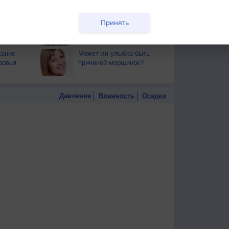
тся от
здоровья
Принять
т помочь
Люди смогут отращивать
конечности
хание
Может ли улыбка быть
ровья
причиной морщинок?
Давление
Влажность
Осадки