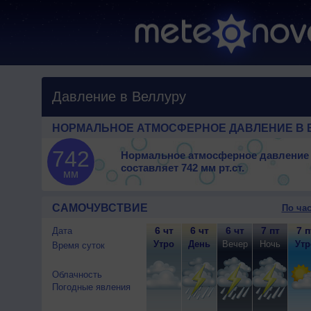
Давление в Веллуру
НОРМАЛЬНОЕ АТМОСФЕРНОЕ ДАВЛЕНИЕ В 
742
Нормальное атмосферное давление
составляет
742 мм рт.ст.
мм
САМОЧУВСТВИЕ
По ча
6 чт
6 чт
6 чт
7 пт
7 п
Дата
Утро
День
Вечер
Ночь
Утр
Время суток
Облачность
Погодные явления