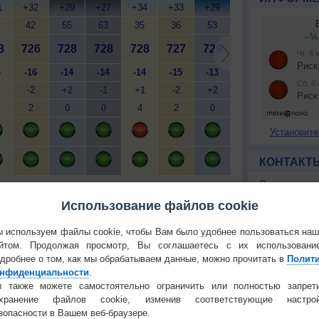
1
+32
+29
+27
+34
+33
+29
+27
+36
+
42
55
63
35
36
53
62
33
8
726
728
728
728
727
729
728
728
7
4
-16
-14
-14
-14
-15
-13
-13
-14
-
-2
+2
-1
+1
-2
+2
-1
0
2
0
0
4
2
0
0
4
Установите
КОНТАКТ
О проекте
й
Мобильная версия
Политика
Использование файлов cookie
конфиденциа
 используем файлы cookie, чтобы Вам было удобнее пользоваться на
Частые вопр
йтом. Продолжая просмотр, Вы соглашаетесь с их использовани
Гостевая книг
дробнее о том, как мы обрабатываем данные, можно прочитать в
Полит
нфиденциальности
.
РЕКЛАМА
 также можете самостоятельно ограничить или полностью запрет
 О ЧЕЛОВЕКЕ И ПРИРОДЕ
охранение файлов cookie, изменив соответствующие настрой
й загар
Букет сирени вреден для
зопасности в Вашем веб-браузере.