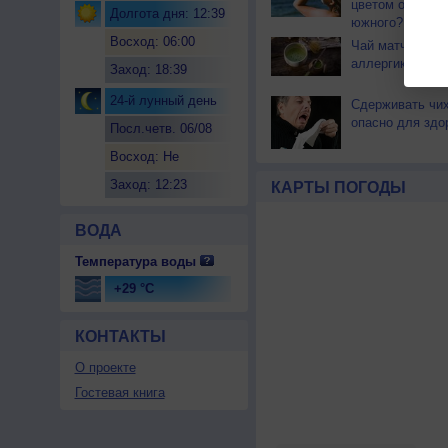
цветом отличае
Долгота дня: 12:39
южного?
Восход: 06:00
Чай матча може
аллергикам
Заход: 18:39
24-й лунный день
Сдерживать чи
опасно для здо
Посл.четв. 06/08
Восход: Не
восходит
Заход: 12:23
КАРТЫ ПОГОДЫ
ВОДА
Температура воды
+29 °C
КОНТАКТЫ
О проекте
Гостевая книга