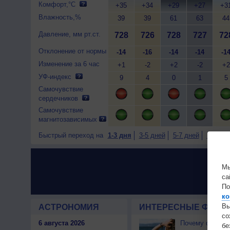
Комфорт,°C
+35
+34
+29
+27
+3
Влажность,%
39
39
61
63
44
Давление, мм рт.ст.
728
726
728
727
72
Отклонение от нормы
-14
-16
-14
-14
-1
Изменение за 6 час
+1
-2
+2
-2
+2
УФ-индекс
9
4
0
1
5
Самочувствие
сердечников
Самочувствие
магнитозависимых
Быстрый переход на
1-3 дня
3-5 дней
5-7 дней
7-9 дне
Мы
са
По
ко
Вы
АСТРОНОМИЯ
ИНТЕРЕСНЫЕ ФАКТЫ
с
6 августа 2026
Почему северны
бе