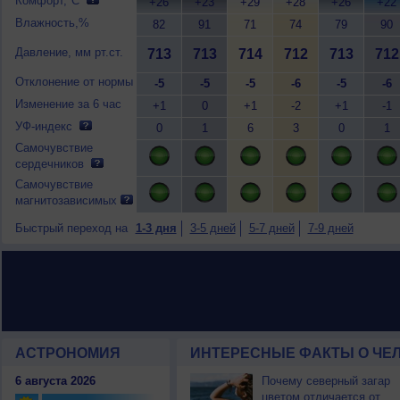
Комфорт,°C
+26
+23
+29
+28
+26
+22
Влажность,%
82
91
71
74
79
90
Давление, мм рт.ст.
713
713
714
712
713
712
Отклонение от нормы
-5
-5
-5
-6
-5
-6
Изменение за 6 час
+1
0
+1
-2
+1
-1
УФ-индекс
0
1
6
3
0
1
Самочувствие
сердечников
Самочувствие
магнитозависимых
Быстрый переход на
1-3 дня
3-5 дней
5-7 дней
7-9 дней
АСТРОНОМИЯ
ИНТЕРЕСНЫЕ ФАКТЫ О ЧЕЛ
6 августа 2026
Почему северный загар
цветом отличается от