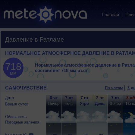
Главная
Пои
Давление в Ратламе
НОРМАЛЬНОЕ АТМОСФЕРНОЕ ДАВЛЕНИЕ В РАТЛА
718
Нормальное атмосферное давление в Ратл
составляет
718 мм рт.ст.
мм
САМОЧУВСТВИЕ
По часам
3 д
6 чт
7 пт
7 пт
7 пт
7 пт
8 сб
Дата
Вечер
Ночь
Утро
День
Вечер
Ночь
Время суток
Облачность
Погодные явления