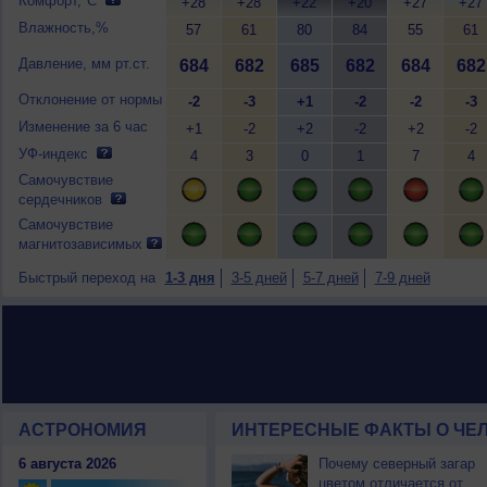
Комфорт,°C
+28
+28
+22
+20
+27
+27
Влажность,%
57
61
80
84
55
61
Давление, мм рт.ст.
684
682
685
682
684
682
Отклонение от нормы
-2
-3
+1
-2
-2
-3
Изменение за 6 час
+1
-2
+2
-2
+2
-2
УФ-индекс
4
3
0
1
7
4
Самочувствие
сердечников
Самочувствие
магнитозависимых
Быстрый переход на
1-3 дня
3-5 дней
5-7 дней
7-9 дней
АСТРОНОМИЯ
ИНТЕРЕСНЫЕ ФАКТЫ О ЧЕЛ
6 августа 2026
Почему северный загар
цветом отличается от