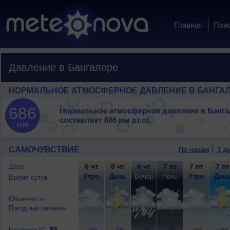
Главная
Пои
Давление в Бангалоре
НОРМАЛЬНОЕ АТМОСФЕРНОЕ ДАВЛЕНИЕ В БАНГА
686
Нормальное атмосферное давление в Банга
составляет
686 мм рт.ст.
мм
САМОЧУВСТВИЕ
По часам
3 д
6 чт
6 чт
6 чт
7 пт
7 пт
7 пт
Дата
Утро
День
Вечер
Ночь
Утро
Ден
Время суток
Облачность
Погодные явления