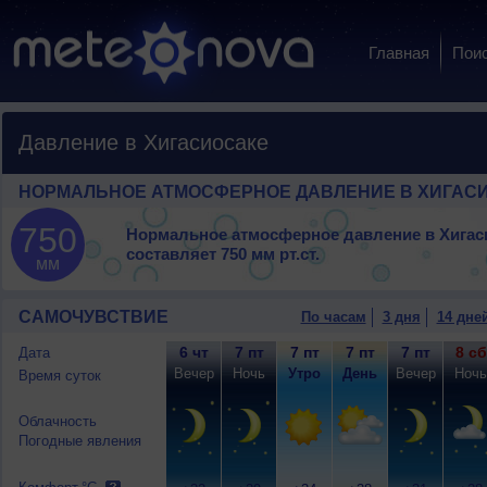
Главная
Пои
Давление в Хигасиосаке
НОРМАЛЬНОЕ АТМОСФЕРНОЕ ДАВЛЕНИЕ В ХИГАС
750
Нормальное атмосферное давление в Хигас
составляет
750 мм рт.ст.
мм
САМОЧУВСТВИЕ
По часам
3 дня
14 дне
6 чт
7 пт
7 пт
7 пт
7 пт
8 сб
Дата
Вечер
Ночь
Утро
День
Вечер
Ночь
Время суток
Облачность
Погодные явления