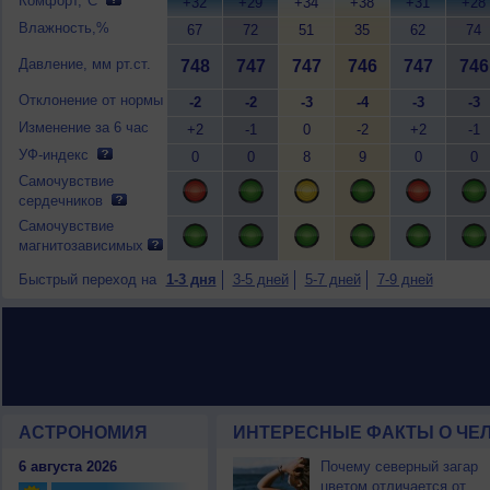
Комфорт,°C
+32
+29
+34
+38
+31
+28
Влажность,%
67
72
51
35
62
74
Давление, мм рт.ст.
748
747
747
746
747
746
Отклонение от нормы
-2
-2
-3
-4
-3
-3
Изменение за 6 час
+2
-1
0
-2
+2
-1
УФ-индекс
0
0
8
9
0
0
Самочувствие
сердечников
Самочувствие
магнитозависимых
Быстрый переход на
1-3 дня
3-5 дней
5-7 дней
7-9 дней
АСТРОНОМИЯ
ИНТЕРЕСНЫЕ ФАКТЫ О ЧЕЛ
6 августа 2026
Почему северный загар
цветом отличается от