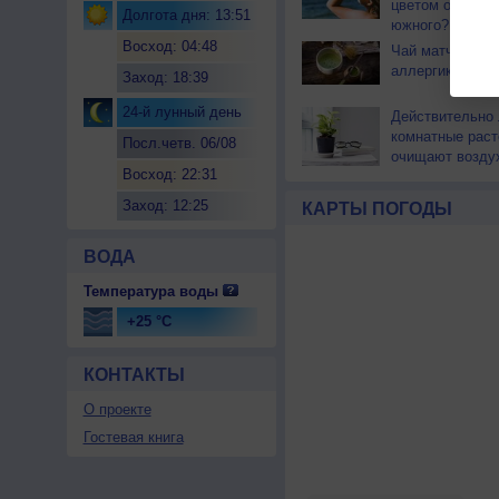
цветом отличае
Долгота дня: 13:51
южного?
Восход: 04:48
Чай матча може
аллергикам
Заход: 18:39
24-й лунный день
Действительно 
комнатные раст
Посл.четв. 06/08
очищают возду
Восход: 22:31
Заход: 12:25
КАРТЫ ПОГОДЫ
ВОДА
Температура воды
+25 °C
КОНТАКТЫ
О проекте
Гостевая книга