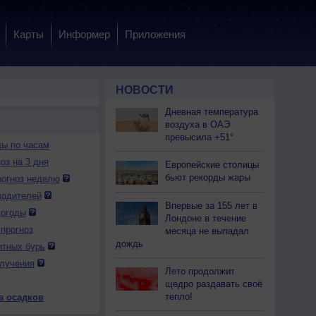
Карты
Информер
Приложения
НОВОСТИ
Дневная температура
воздуха в ОАЭ
превысила +51°
ды по часам
оз на 3 дня
Европейские столицы
бьют рекорды жары
огноз неделю
водителей
Впервые за 155 лет в
погоды
Лондоне в течение
прогноз
месяца не выпадал
 вс
10 пн
10 пн
10 пн
10 пн
11 вт
11 вт
11 вт
11 вт
дождь
итных бурь
чер
Ночь
Утро
День
Вечер
Ночь
Утро
День
Вечер
лучения
Лето продолжит
щедро раздавать своё
тепло!
а осадков