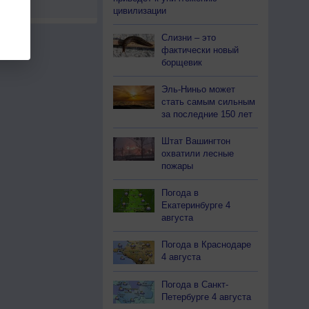
цивилизации
Слизни – это
фактически новый
борщевик
Эль-Ниньо может
стать самым сильным
за последние 150 лет
Штат Вашингтон
охватили лесные
пожары
Погода в
Екатеринбурге 4
августа
Погода в Краснодаре
4 августа
Погода в Санкт-
Петербурге 4 августа