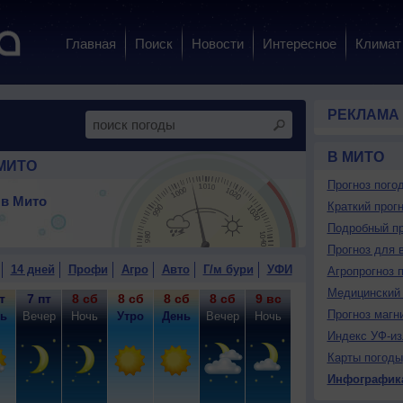
Главная
Поиск
Новости
Интересное
Климат
РЕКЛАМА
В МИТО
МИТО
Прогноз пого
 в Мито
Краткий прогн
Подробный пр
Прогноз для 
14 дней
Профи
Агро
Авто
Г/м бури
УФИ
Агропрогноз 
Медицинский 
т
7 пт
8 сб
8 сб
8 сб
8 сб
9 вс
9 вс
9 вс
9
Прогноз магн
ь
Вечер
Ночь
Утро
День
Вечер
Ночь
Утро
День
Ве
Индекс УФ-из
Карты погоды
Инфографик