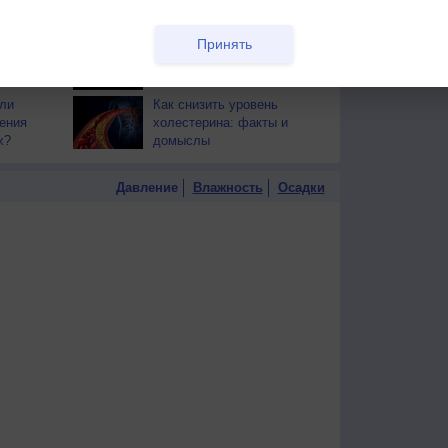
тся от
здоровья
РЕКЛАМА
Принять
т помочь
Запах кофе стимулирует
мозг
ли
Как снизить уровень
ения
холестерина: факты и
х?
домыслы
Давление
Влажность
Осадки