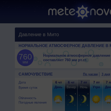
Давление в Мито
НОРМАЛЬНОЕ АТМОСФЕРНОЕ ДАВЛЕНИЕ В 
760
Нормальное атмосферное давление
составляет
760 мм рт.ст.
мм
САМОЧУВСТВИЕ
По часам
3 дня
6 чт
6 чт
7 пт
7 пт
7 п
Дата
День
Вечер
Ночь
Утро
Ден
Время суток
Облачность
Погодные явления