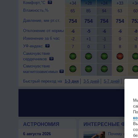
Комфорт,°C
+34
+28
+24
+33
+3
Влажность,%
65
85
94
63
60
Давление, мм рт.ст.
754
754
754
754
75
Отклонение от нормы
-6
-5
-6
-6
-8
Изменение за 6 час
-2
+1
-1
0
-2
УФ-индекс
7
0
1
8
8
Самочувствие
сердечников
Самочувствие
магнитозависимых
Быстрый переход на
1-3 дня
3-5 дней
5-7 дней
7-9 дне
Мы
са
По
ко
Вы
АСТРОНОМИЯ
ИНТЕРЕСНЫЕ ФАКТЫ
с
6 августа 2026
Почему северны
бе