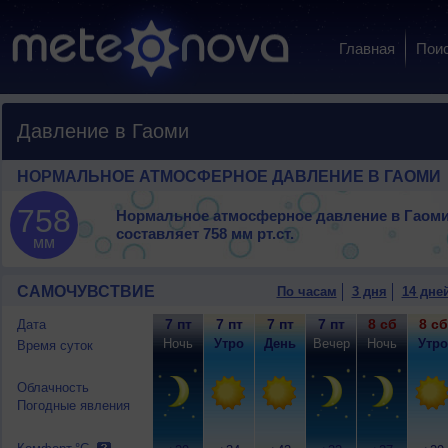
Главная
Пои
Давление в Гаоми
НОРМАЛЬНОЕ АТМОСФЕРНОЕ ДАВЛЕНИЕ В ГАОМИ
758
Нормальное атмосферное давление в Гаом
составляет
758 мм рт.ст.
мм
САМОЧУВСТВИЕ
По часам
3 дня
14 дне
7 пт
7 пт
7 пт
7 пт
8 сб
8 сб
Дата
Ночь
Утро
День
Вечер
Ночь
Утро
Время суток
Облачность
Погодные явления