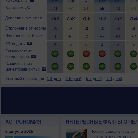
Комфорт,°C
+29
+34
+42
+33
+27
+29
Влажность,%
73
62
34
66
80
68
Давление, мм рт.ст.
752
752
750
752
752
754
Отклонение от нормы
-6
-5
-8
-6
-5
-4
Изменение за 6 час
-1
+1
-2
+2
+1
+2
УФ-индекс
0
5
8
1
0
5
Самочувствие
сердечников
Самочувствие
магнитозависимых
Быстрый переход на
1-3 дня
3-5 дней
5-7 дней
7-9 дней
АСТРОНОМИЯ
ИНТЕРЕСНЫЕ ФАКТЫ О ЧЕЛ
6 августа 2026
Почему северный загар
цветом отличается от