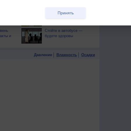
тся от
здоровья
Принять
т помочь
Как устоять соблазну
фастфуда
овень
Стойте в автобусе —
акты и
будете здоровы
Давление
Влажность
Осадки