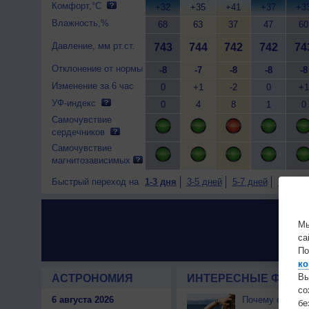
Комфорт,°C
+32
+35
+41
+37
+3
Влажность,%
68
63
37
47
60
Давление, мм рт.ст.
743
744
742
742
74
Отклонение от нормы
-8
-7
-8
-8
-8
Изменение за 6 час
0
+1
-2
0
+1
УФ-индекс
0
4
8
1
0
Самочувствие
сердечников
Самочувствие
магнитозависимых
Быстрый переход на
1-3 дня
3-5 дней
5-7 дней
7-9 дне
Мы
са
По
ко
Вы
АСТРОНОМИЯ
ИНТЕРЕСНЫЕ ФАКТЫ
с
6 августа 2026
Почему северны
бе