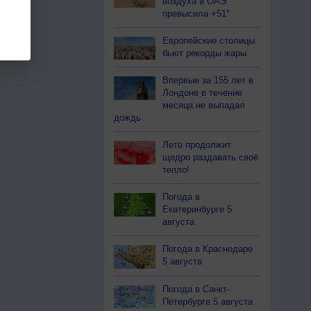
воздуха в ОАЭ
превысила +51°
Европейские столицы
бьют рекорды жары
Впервые за 155 лет в
Лондоне в течение
месяца не выпадал
дождь
Лето продолжит
щедро раздавать своё
тепло!
Погода в
Екатеринбурге 5
августа
Погода в Краснодаре
5 августа
Погода в Санкт-
Петербурге 5 августа