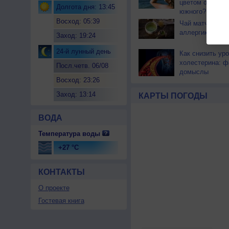
цветом отличае
Долгота дня: 13:45
южного?
Восход: 05:39
Чай матча може
аллергикам
Заход: 19:24
24-й лунный день
Как снизить ур
холестерина: ф
Посл.четв. 06/08
домыслы
Восход: 23:26
Заход: 13:14
КАРТЫ ПОГОДЫ
ВОДА
Температура воды
+27 °C
КОНТАКТЫ
О проекте
Гостевая книга