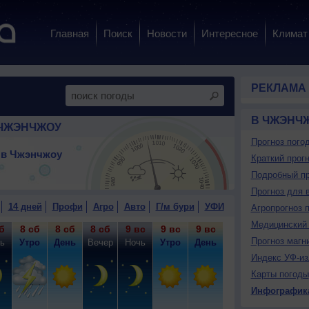
Главная
Поиск
Новости
Интересное
Климат
РЕКЛАМА
В ЧЖЭНЧ
 ЧЖЭНЧЖОУ
Прогноз пого
 в Чжэнчжоу
Краткий прогн
Подробный пр
Прогноз для 
14 дней
Профи
Агро
Авто
Г/м бури
УФИ
Агропрогноз 
Медицинский 
б
8 сб
8 сб
8 сб
9 вс
9 вс
9 вс
9 вс
10 пн
10
Прогноз магн
ь
Утро
День
Вечер
Ночь
Утро
День
Вечер
Ночь
У
Индекс УФ-из
Карты погоды
Инфографик