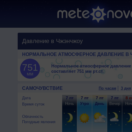
Давление в Чжэнчжоу
НОРМАЛЬНОЕ АТМОСФЕРНОЕ ДАВЛЕНИЕ В
751
Нормальное атмосферное давление
составляет
751 мм рт.ст.
мм
САМОЧУВСТВИЕ
По часам
3 дня
7 пт
7 пт
7 пт
7 пт
8 с
Дата
Ночь
Утро
День
Вечер
Ноч
Время суток
Облачность
Погодные явления