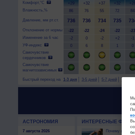
Комфорт,°C
+29
+32
+37
+32
+2
Влажность,%
86
76
55
72
84
Давление, мм рт.ст.
736
736
734
735
73
Отклонение от нормы
-22
-22
-24
-22
-2
Изменение за 6 час
-2
0
-2
+2
-1
УФ-индекс
0
6
8
1
0
Самочувствие
сердечников
Самочувствие
магнитозависимых
Быстрый переход на
1-3 дня
3-5 дней
5-7 дней
7-9 дне
Мы
са
По
ко
Вы
АСТРОНОМИЯ
ИНТЕРЕСНЫЕ ФАКТЫ
с
7 августа 2026
Почему северны
бе