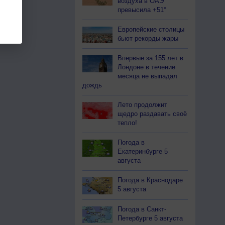
воздуха в ОАЭ
превысила +51°
Европейские столицы
бьют рекорды жары
Впервые за 155 лет в
Лондоне в течение
месяца не выпадал
дождь
Лето продолжит
щедро раздавать своё
тепло!
Погода в
Екатеринбурге 5
августа
Погода в Краснодаре
5 августа
Погода в Санкт-
Петербурге 5 августа