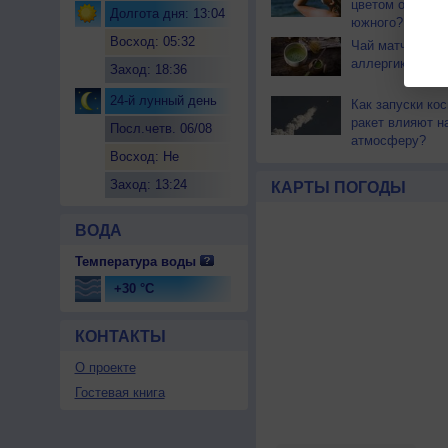
цветом отличае
Долгота дня: 13:04
южного?
Восход: 05:32
Чай матча може
аллергикам
Заход: 18:36
24-й лунный день
Как запуски ко
ракет влияют н
Посл.четв. 06/08
атмосферу?
Восход: Не
восходит
Заход: 13:24
КАРТЫ ПОГОДЫ
ВОДА
Температура воды
+30 °C
КОНТАКТЫ
О проекте
Гостевая книга