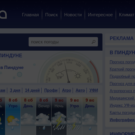
Главная
Поиск
Новости
Интересное
Климат
РЕКЛАМА
В ПИНДУ
ПИНДУНЕ
Прогноз пого
 в Пиндуне
Краткий прогн
Подробный пр
Прогноз для 
сам
3 дня
14 дней
Профи
Агро
Авто
УФИ
Агропрогноз 
Медицинский 
б
8 сб
8 сб
8 сб
9 вс
9 вс
9 вс
9 вс
10 пн
10
Индекс УФ-из
ь
Утро
День
Вечер
Ночь
Утро
День
Вечер
Ночь
У
Карты погоды
Инфографик
ИНФОРМЕ