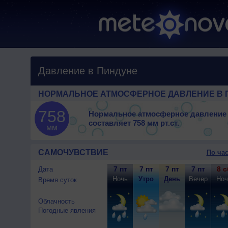
Давление в Пиндуне
НОРМАЛЬНОЕ АТМОСФЕРНОЕ ДАВЛЕНИЕ В 
758
Нормальное атмосферное давление
составляет
758 мм рт.ст.
мм
САМОЧУВСТВИЕ
По ча
7 пт
7 пт
7 пт
7 пт
8 с
Дата
Ночь
Утро
День
Вечер
Ноч
Время суток
Облачность
Погодные явления