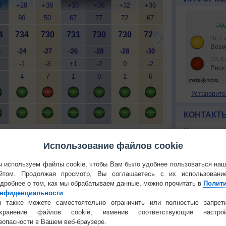
8
+28
+38
+33
+30
+32
+36
+32
+31
+
80
50
67
77
72
67
72
83
4
734
730
731
730
730
728
729
729
7
3
-24
-27
-26
-28
-28
-30
-28
-28
-
-1
-3
+1
-2
0
-2
+2
0
4
7
1
0
1
6
0
0
Установите
КОНТАКТ
О проекте
й
Мобильная версия
Политика
Использование файлов cookie
конфиденциа
 используем файлы cookie, чтобы Вам было удобнее пользоваться на
Частые вопр
йтом. Продолжая просмотр, Вы соглашаетесь с их использовани
Гостевая книг
дробнее о том, как мы обрабатываем данные, можно прочитать в
Полит
нфиденциальности
.
РЕКЛАМА
 также можете самостоятельно ограничить или полностью запрет
 О ЧЕЛОВЕКЕ И ПРИРОДЕ
охранение файлов cookie, изменив соответствующие настрой
й загар
Букет сирени вреден для
зопасности в Вашем веб-браузере.