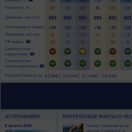
Комфорт,°C
+32
+31
+26
+25
+32
+31
Влажность,%
18
21
41
45
18
18
Давление, мм рт.ст.
693
692
693
693
692
691
Отклонение от нормы
+14
+13
+16
+16
+14
+12
Изменение за 6 час
0
-2
+2
0
-1
-2
УФ-индекс
10
4
0
1
10
4
Самочувствие
сердечников
Самочувствие
магнитозависимых
Быстрый переход на
1-3 дня
3-5 дней
5-7 дней
7-9 дней
АСТРОНОМИЯ
ИНТЕРЕСНЫЕ ФАКТЫ О ЧЕЛ
6 августа 2026
Почему северный загар
цветом отличается от