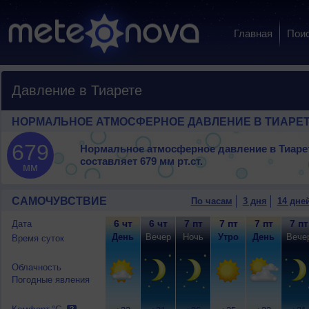
Главная
Пои
Давление в Тиарете
НОРМАЛЬНОЕ АТМОСФЕРНОЕ ДАВЛЕНИЕ В ТИАРЕ
679
Нормальное атмосферное давление в Тиаре
составляет
679 мм рт.ст.
мм
САМОЧУВСТВИЕ
По часам
3 дня
14 дне
6 чт
6 чт
7 пт
7 пт
7 пт
7 пт
Дата
День
Вечер
Ночь
Утро
День
Вече
Время суток
Облачность
Погодные явления