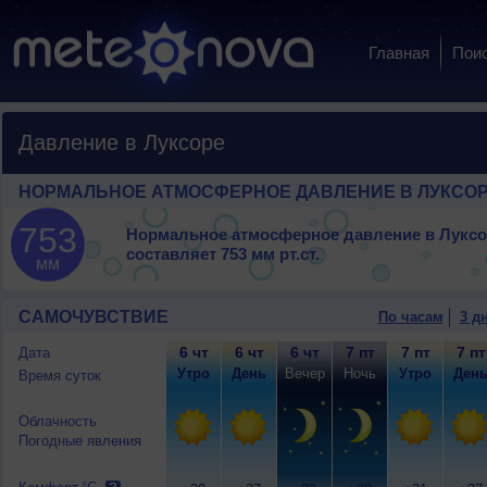
Главная
Пои
Давление в Луксоре
НОРМАЛЬНОЕ АТМОСФЕРНОЕ ДАВЛЕНИЕ В ЛУКСО
753
Нормальное атмосферное давление в Луксо
составляет
753 мм рт.ст.
мм
САМОЧУВСТВИЕ
По часам
3 д
6 чт
6 чт
6 чт
7 пт
7 пт
7 пт
Дата
Утро
День
Вечер
Ночь
Утро
Ден
Время суток
Облачность
Погодные явления