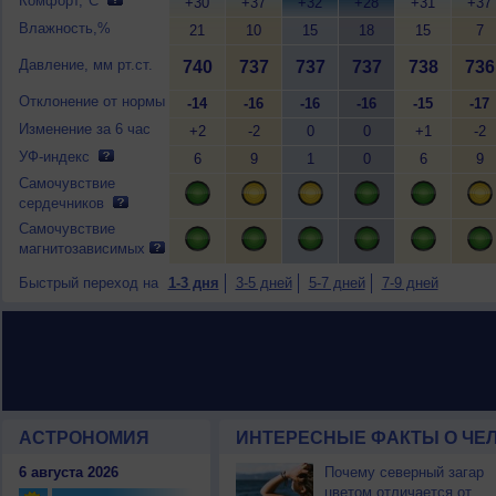
Комфорт,°C
+30
+37
+32
+28
+31
+37
Влажность,%
21
10
15
18
15
7
Давление, мм рт.ст.
740
737
737
737
738
736
Отклонение от нормы
-14
-16
-16
-16
-15
-17
Изменение за 6 час
+2
-2
0
0
+1
-2
УФ-индекс
6
9
1
0
6
9
Самочувствие
сердечников
Самочувствие
магнитозависимых
Быстрый переход на
1-3 дня
3-5 дней
5-7 дней
7-9 дней
АСТРОНОМИЯ
ИНТЕРЕСНЫЕ ФАКТЫ О ЧЕЛ
6 августа 2026
Почему северный загар
цветом отличается от