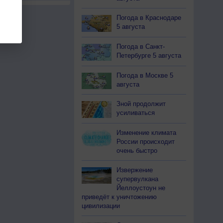
Погода в Краснодаре
5 августа
Погода в Санкт-
Петербурге 5 августа
Погода в Москве 5
августа
Зной продолжит
усиливаться
Изменение климата
России происходит
очень быстро
Извержение
супервулкана
Йеллоустоун не
приведёт к уничтожению
цивилизации