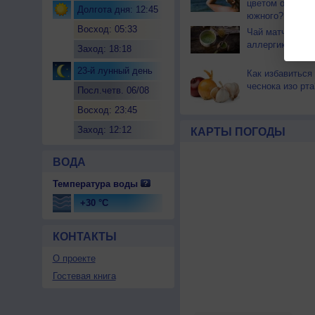
цветом отличае
Долгота дня: 12:45
южного?
Восход: 05:33
Чай матча може
аллергикам
Заход: 18:18
23-й лунный день
Как избавиться 
чеснока изо рта
Посл.четв. 06/08
Восход: 23:45
Заход: 12:12
КАРТЫ ПОГОДЫ
ВОДА
Температура воды
+30 °C
КОНТАКТЫ
О проекте
Гостевая книга