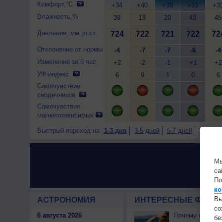
Комфорт,°C
+34
+40
+38
+33
+3
Влажность,%
39
18
20
43
45
Давление, мм рт.ст.
724
722
721
722
72
Отклонение от нормы
-4
-7
-7
-6
-4
Изменение за 6 час
+2
-2
-1
+1
+2
УФ-индекс
6
9
1
0
6
Самочувствие
сердечников
Самочувствие
магнитозависимых
Быстрый переход на
1-3 дня
3-5 дней
5-7 дней
7-9 дне
Мы
са
По
ко
Вы
АСТРОНОМИЯ
ИНТЕРЕСНЫЕ ФАКТЫ
с
6 августа 2026
Почему северны
бе