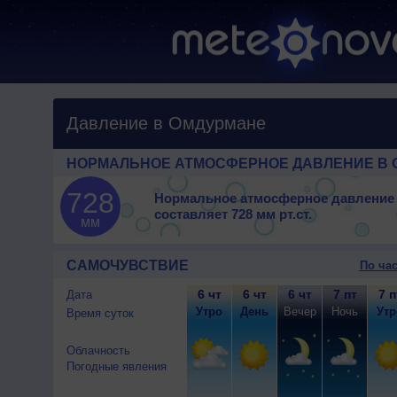
Давление в Омдурмане
НОРМАЛЬНОЕ АТМОСФЕРНОЕ ДАВЛЕНИЕ В 
728
Нормальное атмосферное давление
составляет
728 мм рт.ст.
мм
САМОЧУВСТВИЕ
По ча
6 чт
6 чт
6 чт
7 пт
7 п
Дата
Утро
День
Вечер
Ночь
Утр
Время суток
Облачность
Погодные явления