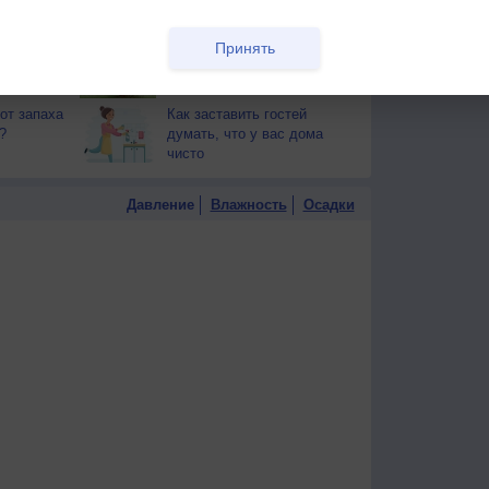
тся от
здоровья
Принять
т помочь
Как сохранить мозг
здоровым
от запаха
Как заставить гостей
?
думать, что у вас дома
чисто
Давление
Влажность
Осадки