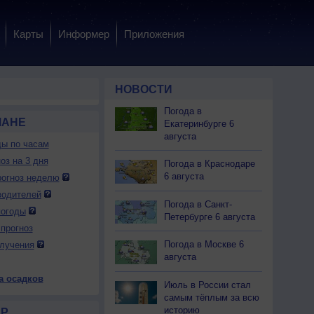
Карты
Информер
Приложения
НОВОСТИ
Погода в
МАНЕ
Екатеринбурге 6
августа
ды по часам
оз на 3 дня
Погода в Краснодаре
6 августа
огноз неделю
водителей
Погода в Санкт-
погоды
Петербурге 6 августа
прогноз
 вс
9 вс
10 пн
10 пн
10 пн
10 пн
11 вт
11 вт
11 вт
Погода в Москве 6
лучения
ень
Вечер
Ночь
Утро
День
Вечер
Ночь
Утро
День
августа
а осадков
Июль в России стал
самым тёплым за всю
историю
Р