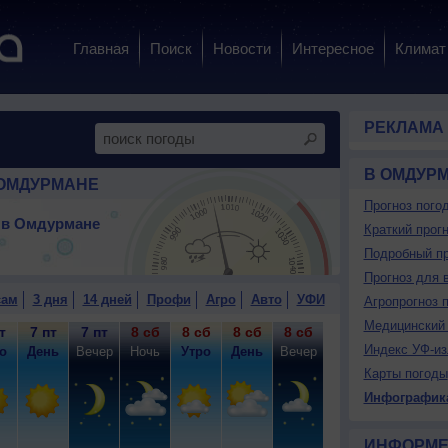
Главная
Поиск
Новости
Интересное
Климат
РЕКЛАМА
В ОМДУР
ОМДУРМАНЕ
Прогноз пого
 в Омдурмане
Краткий прогн
Подробный пр
Прогноз для 
сам
3 дня
14 дней
Профи
Агро
Авто
УФИ
Агропрогноз 
Медицинский 
т
7 пт
7 пт
8 сб
8 сб
8 сб
8 сб
9 вс
9 вс
9
Индекс УФ-из
о
День
Вечер
Ночь
Утро
День
Вечер
Ночь
Утро
Д
Карты погоды
Инфографик
ИНФОРМЕ