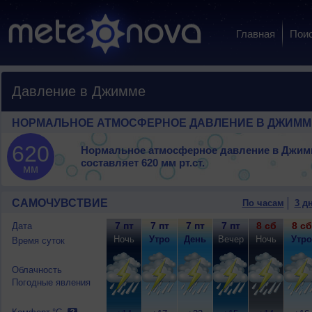
Главная
Пои
Давление в Джимме
НОРМАЛЬНОЕ АТМОСФЕРНОЕ ДАВЛЕНИЕ В ДЖИММ
620
Нормальное атмосферное давление в Джим
составляет
620 мм рт.ст.
мм
САМОЧУВСТВИЕ
По часам
3 д
7 пт
7 пт
7 пт
7 пт
8 сб
8 сб
Дата
Ночь
Утро
День
Вечер
Ночь
Утро
Время суток
Облачность
Погодные явления