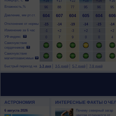
Комфорт,°C
+14
+17
+22
+15
+14
+16
Влажность,%
96
88
77
95
96
95
Давление, мм рт.ст.
604
607
604
605
604
606
Отклонение от нормы
-15
-14
-19
-14
-15
-14
Изменение за 6 час
-1
+2
-3
+2
-1
+2
УФ-индекс
0
7
9
0
0
4
Самочувствие
сердечников
Самочувствие
магнитозависимых
Быстрый переход на
1-3 дня
3-5 дней
5-7 дней
7-9 дней
АСТРОНОМИЯ
ИНТЕРЕСНЫЕ ФАКТЫ О ЧЕЛ
6 августа 2026
Почему северный загар
цветом отличается от