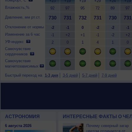
Комфорт,°C
+23
+19
+19
+29
+24
+19
Влажность,%
92
97
95
72
89
97
Давление, мм рт.ст.
730
731
732
731
730
731
Отклонение от нормы
-2
-1
0
-2
-2
-1
Изменение за 6 час
-1
+2
+1
-1
-2
+2
УФ-индекс
2
0
1
4
1
0
Самочувствие
сердечников
Самочувствие
магнитозависимых
Быстрый переход на
1-3 дня
3-5 дней
5-7 дней
7-9 дней
АСТРОНОМИЯ
ИНТЕРЕСНЫЕ ФАКТЫ О ЧЕЛ
6 августа 2026
Почему северный загар
цветом отличается от