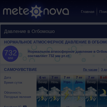
Главная
Пои
Давление в Огбомошо
НОРМАЛЬНОЕ АТМОСФЕРНОЕ ДАВЛЕНИЕ В ОГБО
732
Нормальное атмосферное давление в Огбо
составляет
732 мм рт.ст.
мм
САМОЧУВСТВИЕ
По часам
3 д
6 чт
7 пт
7 пт
7 пт
7 пт
8 сб
Дата
Вечер
Ночь
Утро
День
Вечер
Ночь
Время суток
Облачность
Погодные явления