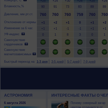
Комфорт,°C
+25
+24
+30
+26
+25
+24
Влажность,%
90
91
73
83
89
89
Давление, мм рт.ст.
760
760
760
759
760
760
Отклонение от нормы
+1
+2
+1
0
+1
+2
Изменение за 6 час
+1
+1
-1
-1
+1
+1
УФ-индекс
0
1
8
3
0
1
Самочувствие
сердечников
Самочувствие
магнитозависимых
Быстрый переход на
1-3 дня
3-5 дней
5-7 дней
7-9 дней
АСТРОНОМИЯ
ИНТЕРЕСНЫЕ ФАКТЫ О ЧЕЛ
6 августа 2026
Почему северный загар
цветом отличается от