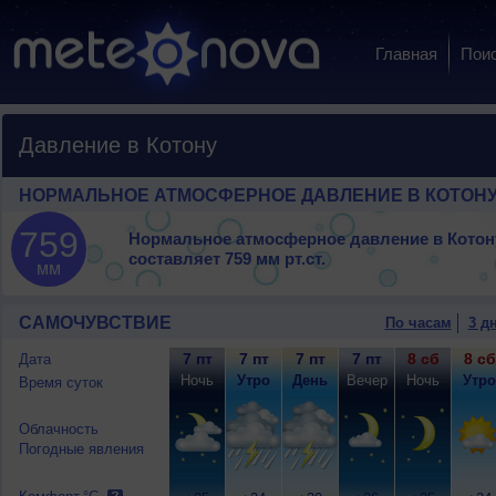
Главная
Пои
Давление в Котону
НОРМАЛЬНОЕ АТМОСФЕРНОЕ ДАВЛЕНИЕ В КОТОН
759
Нормальное атмосферное давление в Котон
составляет
759 мм рт.ст.
мм
САМОЧУВСТВИЕ
По часам
3 д
7 пт
7 пт
7 пт
7 пт
8 сб
8 сб
Дата
Ночь
Утро
День
Вечер
Ночь
Утро
Время суток
Облачность
Погодные явления