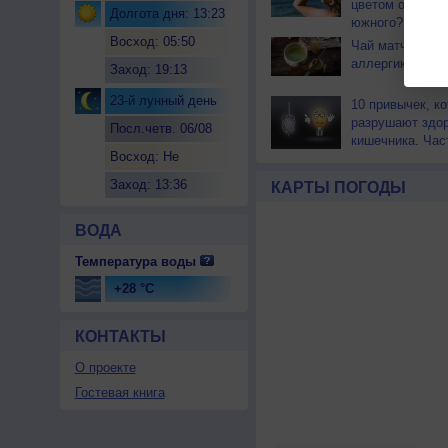
цветом отличае
Долгота дня: 13:23
южного?
Восход: 05:50
Чай матча може
аллергикам
Заход: 19:13
23-й лунный день
10 привычек, к
разрушают здо
Посл.четв. 06/08
кишечника. Час
Восход: Не
восходит
Заход: 13:36
КАРТЫ ПОГОДЫ
ВОДА
Температура воды
+28 °C
КОНТАКТЫ
О проекте
Гостевая книга