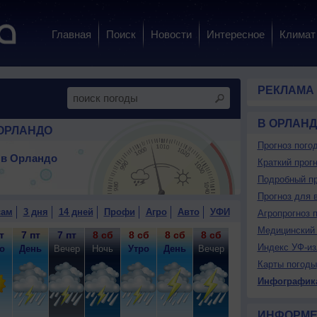
Главная
Поиск
Новости
Интересное
Климат
РЕКЛАМА
В ОРЛАН
ОРЛАНДО
Прогноз пого
 в Орландо
Краткий прогн
Подробный пр
Прогноз для 
сам
3 дня
14 дней
Профи
Агро
Авто
УФИ
Агропрогноз 
Медицинский 
т
7 пт
7 пт
8 сб
8 сб
8 сб
8 сб
9 вс
9 вс
9
Индекс УФ-из
о
День
Вечер
Ночь
Утро
День
Вечер
Ночь
Утро
Д
Карты погоды
Инфографик
ИНФОРМЕ