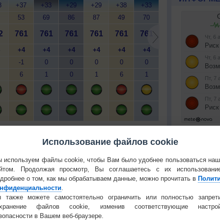
8
+37
+33
+29
+29
+38
+33
+28
+28
+
53
69
86
87
49
70
88
88
2
761
761
761
761
761
761
761
761
7
+4
+4
+4
+4
+4
+4
+4
+4
-1
0
0
0
0
0
0
0
6
1
0
1
6
1
0
1
й
Мобильная версия
Установите
Использование файлов cookie
КОНТАКТ
 используем файлы cookie, чтобы Вам было удобнее пользоваться на
О проекте
йтом. Продолжая просмотр, Вы соглашаетесь с их использовани
дробнее о том, как мы обрабатываем данные, можно прочитать в
Полит
Политика
нфиденциальности
.
конфиденциа
 также можете самостоятельно ограничить или полностью запрет
 О ЧЕЛОВЕКЕ И ПРИРОДЕ
Частые вопр
охранение файлов cookie, изменив соответствующие настрой
й загар
Букет сирени вреден для
Гостевая книг
зопасности в Вашем веб-браузере.