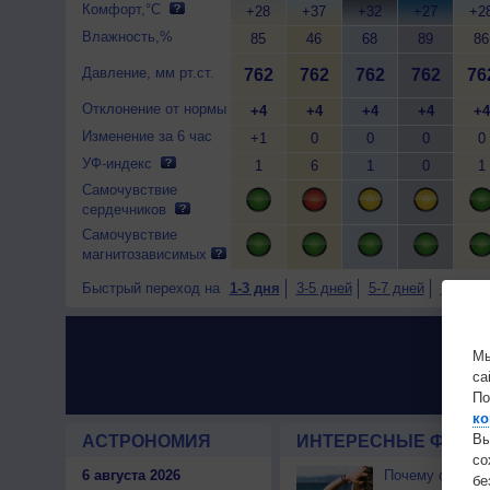
Комфорт,°C
+28
+37
+32
+27
+2
Влажность,%
85
46
68
89
86
Давление, мм рт.ст.
762
762
762
762
76
Отклонение от нормы
+4
+4
+4
+4
+4
Изменение за 6 час
+1
0
0
0
0
УФ-индекс
1
6
1
0
1
Самочувствие
сердечников
Самочувствие
магнитозависимых
Быстрый переход на
1-3 дня
3-5 дней
5-7 дней
7-9 дне
Мы
са
По
ко
Вы
АСТРОНОМИЯ
ИНТЕРЕСНЫЕ ФАКТЫ
с
6 августа 2026
Почему северны
бе