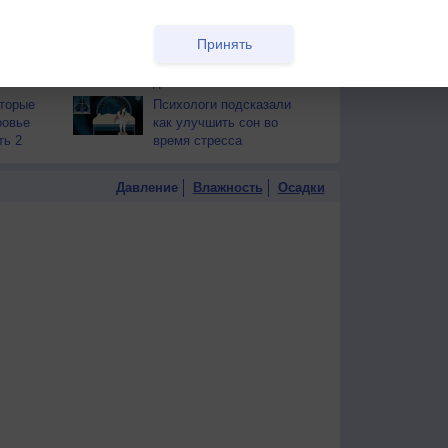
тся от
здоровья
РЕКЛАМА
Принять
т помочь
Почему детям не
рекомендуется веганская
диета?
оторые
Психологи подсказали
ровье
как улучшить сон во
ть 2
время стресса
Давление
Влажность
Осадки