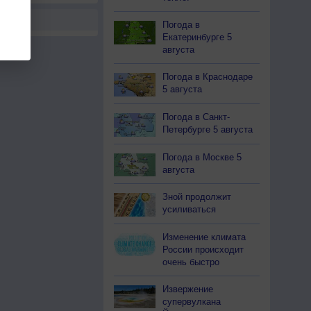
Погода в
Екатеринбурге 5
августа
Погода в Краснодаре
5 августа
Погода в Санкт-
Петербурге 5 августа
Погода в Москве 5
августа
Зной продолжит
усиливаться
Изменение климата
России происходит
очень быстро
Извержение
супервулкана