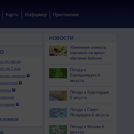
Карты
Информер
Приложения
НОВОСТИ
Изменение климата
ДО
повлияло на ареал
обитания бабочек
ды по часам
оз на 3 дня
Погода в
Екатеринбурге 6
огноз неделю
августа
водителей
погоды
Погода в Краснодаре
прогноз
6 августа
 вс
9 вс
10 пн
10 пн
10 пн
10 пн
11 вт
11 вт
11 вт
лучения
ень
Вечер
Ночь
Утро
День
Вечер
Ночь
Утро
День
Погода в Санкт-
Петербурге 6 августа
а осадков
Погода в Москве 6
августа
Р