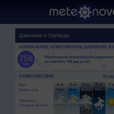
Давление в Орландо
НОРМАЛЬНОЕ АТМОСФЕРНОЕ ДАВЛЕНИЕ В 
758
Нормальное атмосферное давление
составляет
758 мм рт.ст.
мм
САМОЧУВСТВИЕ
По ча
6 чт
6 чт
6 чт
7 пт
7 п
Дата
Утро
День
Вечер
Ночь
Утр
Время суток
Облачность
Погодные явления