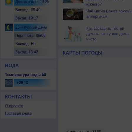
Долгота дня: 13:28
южного?
Восход: 05:49
Чай матча может помочь
аллергикам
Заход: 19:17
23-й лунный день
Как заставить гостей
думать, что у вас дома
Посл.четв. 06/08
чисто
Восход: Не
восходит
Заход: 13:42
КАРТЫ ПОГОДЫ
ВОДА
Температура воды
+29 °C
КОНТАКТЫ
О проекте
Гостевая книга