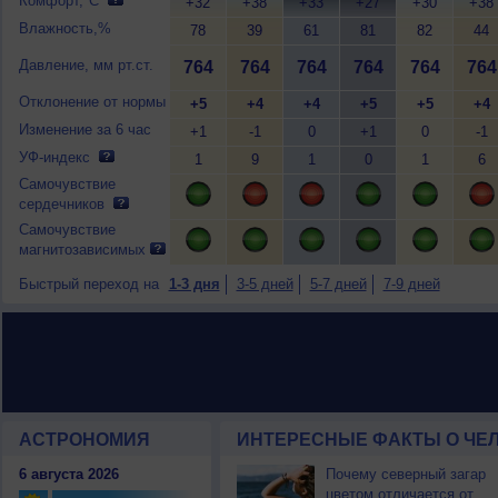
Комфорт,°C
+32
+38
+33
+27
+30
+38
Влажность,%
78
39
61
81
82
44
Давление, мм рт.ст.
764
764
764
764
764
764
Отклонение от нормы
+5
+4
+4
+5
+5
+4
Изменение за 6 час
+1
-1
0
+1
0
-1
УФ-индекс
1
9
1
0
1
6
Самочувствие
сердечников
Самочувствие
магнитозависимых
Быстрый переход на
1-3 дня
3-5 дней
5-7 дней
7-9 дней
АСТРОНОМИЯ
ИНТЕРЕСНЫЕ ФАКТЫ О ЧЕЛ
6 августа 2026
Почему северный загар
цветом отличается от