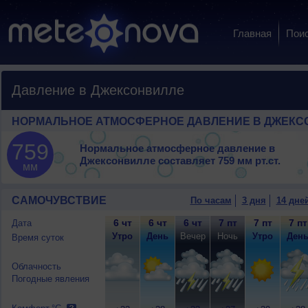
Главная
Пои
Давление в Джексонвилле
НОРМАЛЬНОЕ АТМОСФЕРНОЕ ДАВЛЕНИЕ В ДЖЕКС
759
Нормальное атмосферное давление в
Джексонвилле составляет
759 мм рт.ст.
мм
САМОЧУВСТВИЕ
По часам
3 дня
14 дне
6 чт
6 чт
6 чт
7 пт
7 пт
7 пт
Дата
Утро
День
Вечер
Ночь
Утро
Ден
Время суток
Облачность
Погодные явления