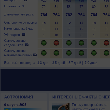
Комфорт,°C
+29
+36
+35
+29
+28
+36
Влажность,%
79
51
58
77
80
52
Давление, мм рт.ст.
764
764
762
764
764
764
Отклонение от нормы
+4
+4
+2
+4
+4
+4
Изменение за 6 час
+1
+1
-2
+2
+1
0
УФ-индекс
1
10
3
0
1
11
Самочувствие
сердечников
Самочувствие
магнитозависимых
Быстрый переход на
1-3 дня
3-5 дней
5-7 дней
7-9 дней
АСТРОНОМИЯ
ИНТЕРЕСНЫЕ ФАКТЫ О ЧЕЛ
6 августа 2026
Почему северный загар
цветом отличается от