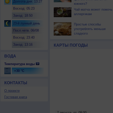
Долгота дня: 13:27
южного?
Восход: 05:23
Чай матча может помочь
аллергикам
Заход: 18:50
23-й лунный день
Простые способы
употреблять меньше
Посл.четв. 06/08
сладкого
Восход: 23:40
Заход: 13:16
КАРТЫ ПОГОДЫ
ВОДА
Температура воды
+30 °C
КОНТАКТЫ
О проекте
Гостевая книга