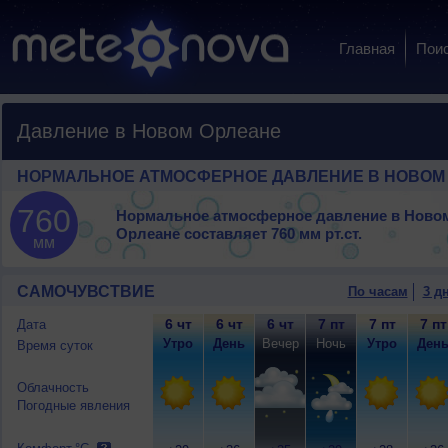
Главная
Пои
Давление в Новом Орлеане
НОРМАЛЬНОЕ АТМОСФЕРНОЕ ДАВЛЕНИЕ В НОВОМ
760
Нормальное атмосферное давление в Ново
Орлеане составляет
760 мм рт.ст.
мм
САМОЧУВСТВИЕ
По часам
3 д
6 чт
6 чт
6 чт
7 пт
7 пт
7 пт
Дата
Утро
День
Вечер
Ночь
Утро
Ден
Время суток
Облачность
Погодные явления