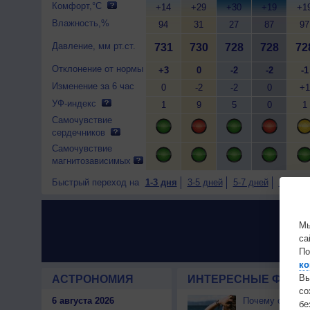
Комфорт,°C
+14
+29
+30
+19
+1
Влажность,%
94
31
27
87
97
Давление, мм рт.ст.
731
730
728
728
72
Отклонение от нормы
+3
0
-2
-2
-1
Изменение за 6 час
0
-2
-2
0
+1
УФ-индекс
1
9
5
0
1
Самочувствие
сердечников
Самочувствие
магнитозависимых
Быстрый переход на
1-3 дня
3-5 дней
5-7 дней
7-9 дне
Мы
са
По
ко
Вы
АСТРОНОМИЯ
ИНТЕРЕСНЫЕ ФАКТЫ
с
6 августа 2026
Почему северны
бе