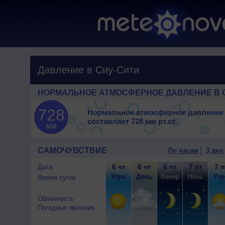
Давление в Сиу-Сити
НОРМАЛЬНОЕ АТМОСФЕРНОЕ ДАВЛЕНИЕ В 
728
Нормальное атмосферное давление 
составляет
728 мм рт.ст.
мм
САМОЧУВСТВИЕ
По часам
3 дня
6 чт
6 чт
6 чт
7 пт
7 п
Дата
Утро
День
Вечер
Ночь
Утр
Время суток
Облачность
Погодные явления