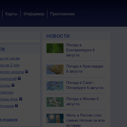
Карты
Информер
Приложения
НОВОСТИ
Погода в
ТИ
Екатеринбурге 6
августа
ды по часам
оз на 3 дня
Погода в Краснодаре
6 августа
огноз неделю
водителей
Погода в Санкт-
погоды
Петербурге 6 августа
прогноз
 вс
9 вс
10 пн
10 пн
10 пн
10 пн
11 вт
11 вт
11 вт
Погода в Москве 6
итных бурь
ень
Вечер
Ночь
Утро
День
Вечер
Ночь
Утро
День
августа
лучения
Июль в России стал
а осадков
самым тёплым за всю
историю