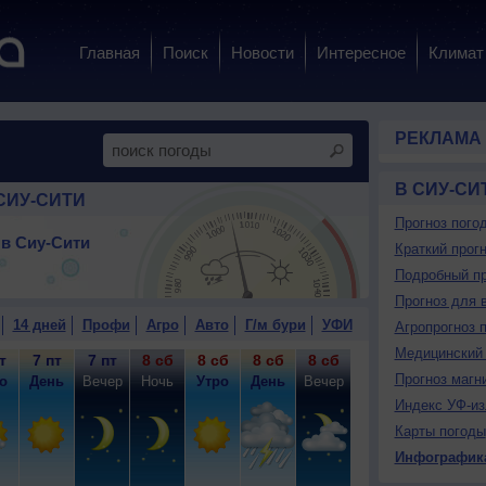
Главная
Поиск
Новости
Интересное
Климат
РЕКЛАМА
В СИУ-СИ
СИУ-СИТИ
Прогноз пого
в Сиу-Сити
Краткий прогн
Подробный пр
Прогноз для 
14 дней
Профи
Агро
Авто
Г/м бури
УФИ
Агропрогноз 
Медицинский 
т
7 пт
7 пт
8 сб
8 сб
8 сб
8 сб
9 вс
9 вс
9
Прогноз магн
о
День
Вечер
Ночь
Утро
День
Вечер
Ночь
Утро
Д
Индекс УФ-из
Карты погоды
Инфографик