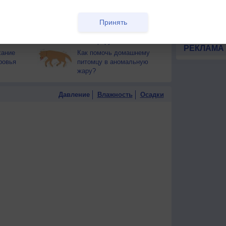
конфиденциа
тся от
здоровья
Частые вопр
Принять
т помочь
Как запуски космических
Гостевая книг
ракет влияют на
атмосферу?
РЕКЛАМА
хание
Как помочь домашнему
ровья
питомцу в аномальную
жару?
Давление
Влажность
Осадки