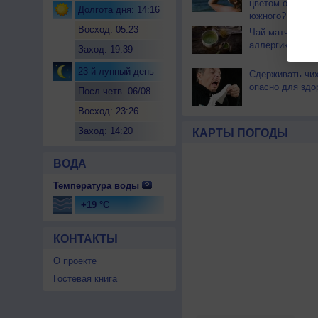
цветом отличае
Долгота дня: 14:16
южного?
Восход: 05:23
Чай матча може
аллергикам
Заход: 19:39
23-й лунный день
Сдерживать чи
опасно для здо
Посл.четв. 06/08
Восход: 23:26
Заход: 14:20
КАРТЫ ПОГОДЫ
ВОДА
Температура воды
+19 °C
КОНТАКТЫ
О проекте
Гостевая книга