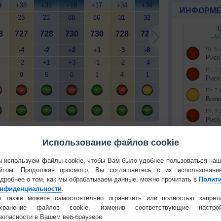
9
+38
+31
+18
+17
+34
+39
+19
+19
+
ИНФОРМЕ
28
23
88
86
31
32
88
89
8
727
728
730
730
728
723
724
724
7
-4
-2
+2
+1
-3
-8
-4
-4
-2
+1
+3
-1
-2
-4
+2
0
9
5
0
1
4
1
0
1
й
Мобильная версия
Использование файлов cookie
 используем файлы cookie, чтобы Вам было удобнее пользоваться на
Установите
йтом. Продолжая просмотр, Вы соглашаетесь с их использовани
дробнее о том, как мы обрабатываем данные, можно прочитать в
Полит
КОНТАКТ
нфиденциальности
.
 также можете самостоятельно ограничить или полностью запрет
 О ЧЕЛОВЕКЕ И ПРИРОДЕ
О проекте
охранение файлов cookie, изменив соответствующие настрой
Политика
й загар
Букет сирени вреден для
зопасности в Вашем веб-браузере.