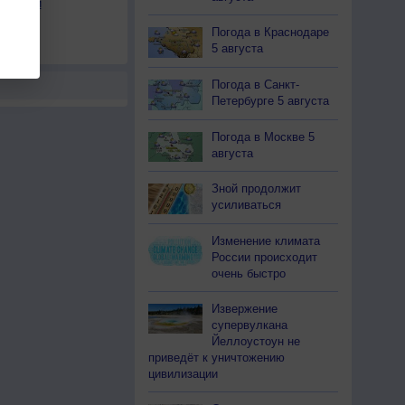
льности
осы
Погода в Краснодаре
а
5 августа
Погода в Санкт-
Петербурге 5 августа
Погода в Москве 5
августа
Зной продолжит
усиливаться
Изменение климата
России происходит
очень быстро
Извержение
супервулкана
Йеллоустоун не
приведёт к уничтожению
цивилизации